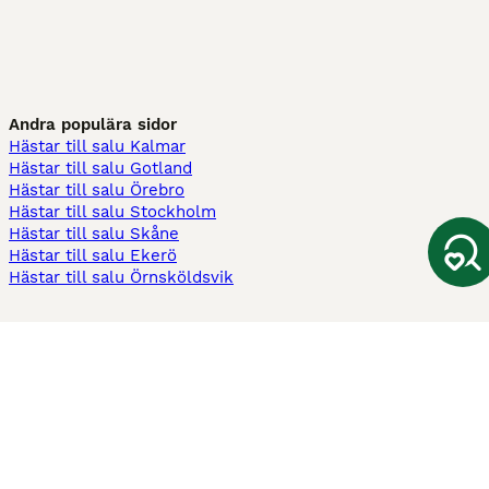
Andra populära sidor
Hästar till salu Kalmar
Hästar till salu Gotland
Hästar till salu Örebro
Hästar till salu Stockholm
Hästar till salu Skåne
Hästar till salu Ekerö
Hästar till salu Örnsköldsvik
Köpekontrakt
Kontrakt privatköp av häst
Kontrakt konsumentköp av häst
Kontrakt Utrustning
Sadelkontrakt
Betesavtal
Fodervärdsavtal