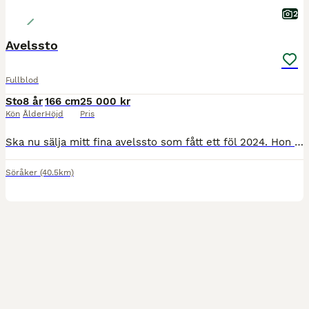
2
Avelssto
Fullblod
Sto
8 år
166 cm
25 000 kr
Kön
Ålder
Höjd
Pris
Ska nu sälja mitt fina avelssto som fått ett föl 2024. Hon är super super snäll att hålla på med. Har vart lite problem förut med verkning men nu är hon super snäll bara man har en lugn hovslagare (
Söråker
(40.5km)