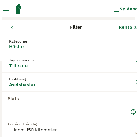
Ny Ann
Filter
Rensa a
Hästar
Avelshästar
Västernorrlands län
Sundsvall
Njurunda
Kategorier
Avelshästar till salu
i Njurunda
Hästar
4 Hästar hittade
Typ av annons
Till salu
Avelshästar
Filter
Inriktning
Spara sökning
Sortera
Avelshästar
Plats
Denna annons är inte längre tillgänglig.
Vi har omdirigerat dig till sökresultat med liknande
parametrar.
Avstånd från dig
3