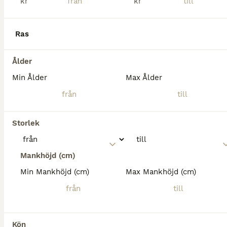
kr
kr
Matfors
(20.3km)
Ras
Ålder
Min Ålder
Max Ålder
Storlek
Mankhöjd (cm)
Min Mankhöjd (cm)
Max Mankhöjd (cm)
5
2
Kön
Till salu Avel