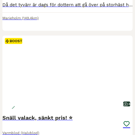
Då det tyvärr är dags för dottern att gå över på storhäst har vi tagit beslutet att låta Boy få en ny familj att förgylla. En ypperlig allround ponny, som idag tränas i Dressyr, hoppning och fälttävla
Marieholm
(149.4km)
BOOST
3
Snäll valack, sänkt pris! ⭐️
Varmblod (Halvblod)