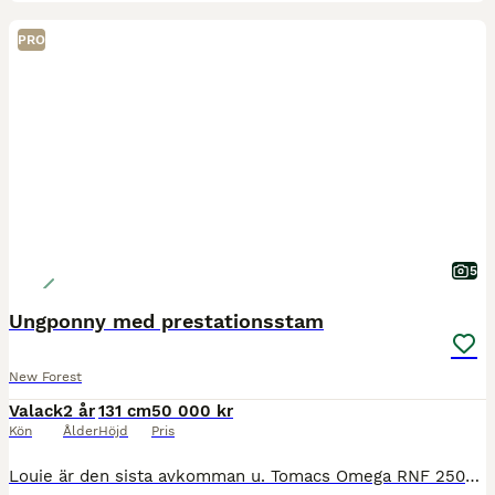
PRO
5
Ungponny med prestationsstam
New Forest
Valack
2 år
131 cm
50 000 kr
Kön
Ålder
Höjd
Pris
Louie är den sista avkomman u. Tomacs Omega RNF 2502 e. Stackarps Diplomat RNF 196 och har helsyskon varav flera vunnit och tagit placeringar vid både Ungponnychampionatet och Ungponny-SM. Kombination