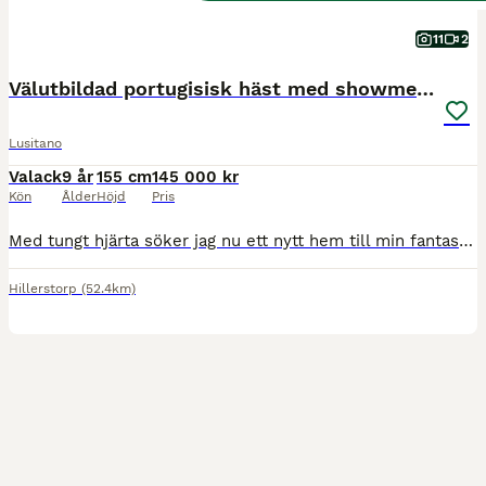
11
2
Välutbildad portugisisk häst med showmeriter
Lusitano
Valack
9 år
155 cm
145 000 kr
Kön
Ålder
Höjd
Pris
Med tungt hjärta söker jag nu ett nytt hem till min fantastiska portugisiska häst Nilton, 9 år (ONC-pass). Nilton är en mycket välutbildad häst med stor personlighet, energi och arbetsglädje. Han är modig och inte lättskrämd. Han är lätt för hjälperna och mycket responsiv, vilket gör att han uppskattar en mjuk, erfaren och välbalanserad ryttare. Hans fina utbildning och k
Hillerstorp
(52.4km)