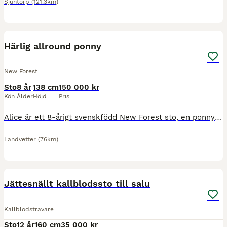
Sjuntorp
(121.3km)
3
5
BOOST
Härlig allround ponny
New Forest
Sto
8 år
138 cm
150 000 kr
Kön
Ålder
Höjd
Pris
Alice är ett 8-årigt svenskfödd New Forest sto, en ponny för framtiden. Hon är slutmätt till 138 cm. Sparsamt tävlad upp till LC, även varit ute på pay and jump upp till LB. Regelbundet tränad för hopptränare samt även tränat en del terräng. Kommer även kunna bli en bra ponny på dressyrbanan med lite mer träning. Alice är ett sto med hög integritet och letar efter en rytta
Landvetter
(76km)
3
Jättesnällt kallblodssto till salu
Kallblodstravare
Sto
12 år
160 cm
35 000 kr