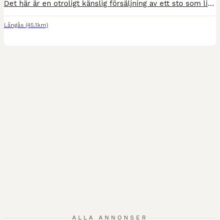
Det här är en otroligt känslig försäljning av ett sto som ligger mig väldigt varmt om hjärtat. Jag har ägt henne sedan hon var 3 år gammal, men på grund av att tiden inte räcker till nu när jag har ett litet barn har jag tagit det tunga beslutet att hitta hennes nästa hem. Temperament & Ridning Clara är en fantastisk tjej som passar perfekt som en lyxig hobbyhäst eller ti
Långås
(45.1km)
ALLA ANNONSER