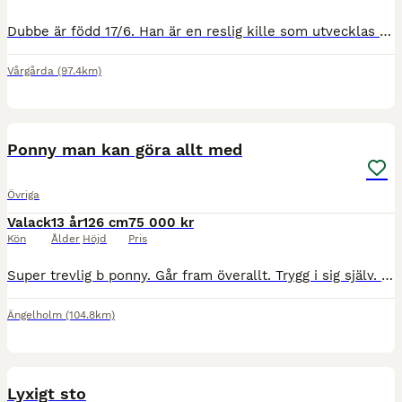
Dubbe är född 17/6. Han är en reslig kille som utvecklas väl. Dubbes mamma är Elitstoet Dana är ett fantastiskt avelssto som är mamma till flera fina Gotlandsruss. Bland annat Vittras Daniella premier
Vårgårda
(97.4km)
2
5
Ponny man kan göra allt med
Övriga
Valack
13 år
126 cm
75 000 kr
Kön
Ålder
Höjd
Pris
Super trevlig b ponny. Går fram överallt. Trygg i sig själv. Bra driv. Hoppar helt fantastiskt och gör det med stor glädje. En ponny som med fortsatt träning kommer kunna gå högre klasser om man vill.
Ängelholm
(104.8km)
1
2
MEDIUM
Lyxigt sto