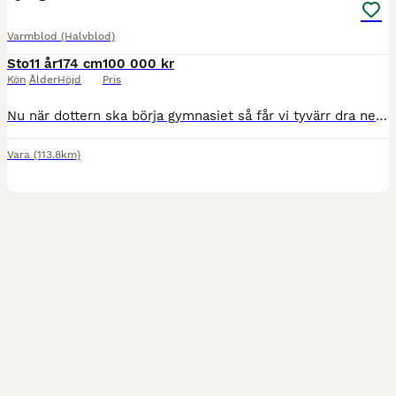
Varmblod (Halvblod)
Sto
11 år
174 cm
100 000 kr
Kön
Ålder
Höjd
Pris
Nu när dottern ska börja gymnasiet så får vi tyvärr dra ner på hästantalet Donna är en super check häst som vem som helst kan rida. Rids ut på med och utan sällskap. Hoppar banor på 120. En häst
Vara
(113.8km)