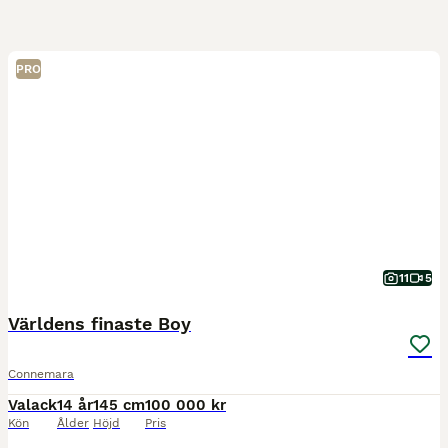
PRO
11
5
Världens finaste Boy
Connemara
Valack
14 år
145 cm
100 000 kr
Kön
Ålder
Höjd
Pris