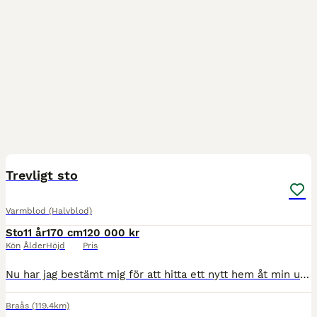
3
2
BOOST
Trevligt sto
Varmblod (Halvblod)
Sto
11 år
170 cm
120 000 kr
Kön
Ålder
Höjd
Pris
Nu har jag bestämt mig för att hitta ett nytt hem åt min underbara häst Elly. Elly är ett 11 årigt sto e: Hiphop- ue: Stanford. Elly är en trevlig välriden tjej som tidigare tävlat upp till 130 hoppning. Mindre tävlad senare åren upp till 110. Hon är en häst som passar till mycket och finns absolut potential att kunna bli en fin dressyrhäst. Söker en ryttare som vill ha ro
Braås
(119.4km)