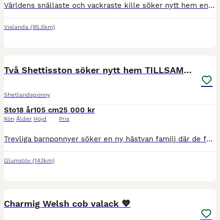
Världens snällaste och vackraste kille söker nytt hem endast på grund av tidsbrist. RoRo är en super snäll och följsam kille som mer än gärna följer en hack i häl dagarna i ända. Översocial och trygg
Vislanda
(95.5km)
4
Två Shettisston söker nytt hem TILLSAMMANS
Shetlandsponny
Sto
18 år
105 cm
25 000 kr
Kön
Ålder
Höjd
Pris
Trevliga barnponnyer söker en ny hästvan familj där de får mycket kärlek och får komma ut på rid- och körturer. Kan stå på box eller gå på lösdrift. Sto född 2008, ca 105cm. Älskar att bli ompyssla
Glumslöv
(143km)
3
1
BOOST
Charmig Welsh cob valack 💙