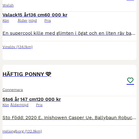
Welsh
Valack
15 år
136 cm
60 000 kr
Kön
Ålder
Höjd
Pris
En supercool kille med glimten i ögat och en liten räv bakom örat (inte i ridningen). Han tycker ibland att han har riktigt bra idéer själv, så han bör inte gå under kategorin allra första-ponny, utan en lite tuffare ryttare, eller föräldrar med god kunskap och lite tålamod när Mulle trixen testas i hanteringen. Han använder helst 3:ans eller 4:ans växel, men kommer det
Vinslöv
(134.1km)
1
PRO
HÄFTIG PONNY 🩷
Connemara
Sto
6 år
147 cm
120 000 kr
Kön
Ålder
Höjd
Pris
Sto Född: 2020 E. Inishowen Casper Ue. Ballybaun Robuck Daisy är en vacker ponny med mycket utstrålning och personlighet. Hon är exteriört korrekt och drar blickar till sig. Daisy är en ponny med
Helsingborg
(132.9km)