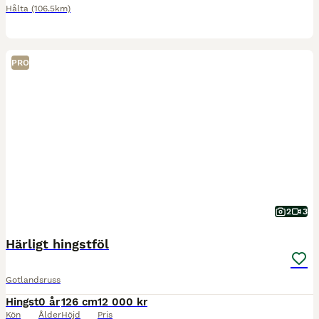
Hålta
(106.5km)
PRO
2
3
Härligt hingstföl
Gotlandsruss
Hingst
0 år
126 cm
12 000 kr
Kön
Ålder
Höjd
Pris