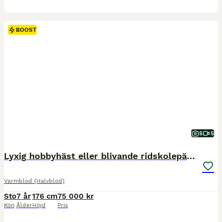
BOOST
5
5
Lyxig hobbyhäst eller blivande ridskolepärla
Varmblod (Halvblod)
Sto
7 år
176 cm
75 000 kr
Kön
Ålder
Höjd
Pris