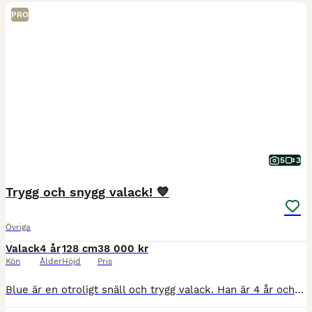
PRO
5
3
Trygg och snygg valack! 💙
Övriga
Valack
4 år
128 cm
38 000 kr
Kön
Ålder
Höjd
Pris
Blue är en otroligt snäll och trygg valack. Han är 4 år och 1.28 i mankhöjd. Väldigt positiv till arbete och rättar sig efter ryttaren. Såklart behöver han utbildas vidare pga ålder, men han lär sig a