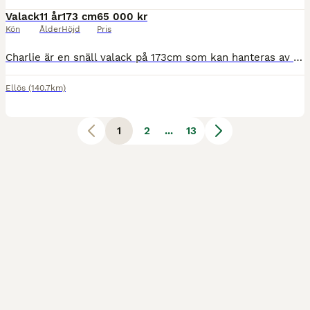
Valack
11 år
173 cm
65 000 kr
Kön
Ålder
Höjd
Pris
Charlie är en snäll valack på 173cm som kan hanteras av alla. Snäll att rida ut på både ensam och i grupp, kan gå både först och sist. Charlie är imp. Estland, såldes till ridskola här i Sverige men trivdes inte. Jag köpte honom -24. Charlie säljs till någon med lösdrift eller mycket utevistelse. Han tycker som bäst om att rida ut i skogen, töm-köras och jobba från marken.
Ellös
(140.7km)
1
2
...
13