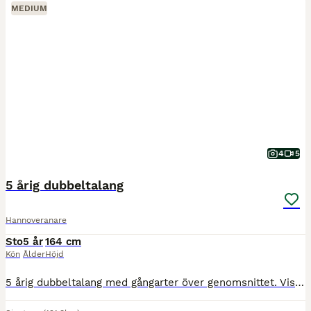
MEDIUM
4
5
5 årig dubbeltalang
Hannoveranare
Sto
5 år
164 cm
Kön
Ålder
Höjd
5 årig dubbeltalang med gångarter över genomsnittet. Visad på unghästtest där hon belönades med gångartsdiplom, klass 1 hoppning samt ridhästtalang. Mätt förra året till 164 cm. Sportig och nätt model