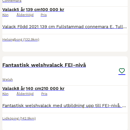
Connemara
Valack
5 år
139 cm
100 000 kr
Kön
Ålder
Höjd
Pris
Valack Född 2021 139 cm Fullstammad connemara E. Tullyboy Storm U. Tullyboy Molly Mai (I love you Melody) Caramell söker nu sitt nya hem. Han är en otroligt söt ponny med mycket stort hjärta oc
Helsingborg
(132.9km)
1
4
MEDIUM
Fantastisk welshvalack FEI-nivå
Welsh
Valack
8 år
140 cm
210 000 kr
Kön
Ålder
Höjd
Pris
Fantastisk welshvalack med utbildning upp till FEI-nivå. Svenskfödd welshvalack, född 2018, maxad C-ponny, slutmätt till 140 cm. Allan har varit i vår ägo sedan han var 1,5 år och är pedantskött i a
Lidköping
(142.9km)