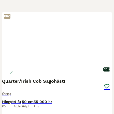
PRO
11
Quarter/Irish Cob Sagohäst!
Övriga
Hingst
4 år
50 cm
55 000 kr
Kön
Ålder
Höjd
Pris