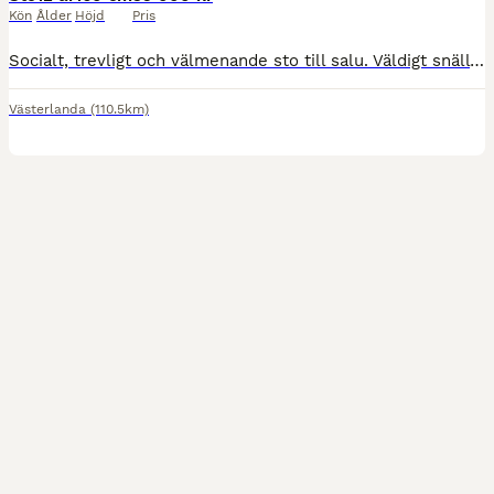
Kön
Ålder
Höjd
Pris
Socialt, trevligt och välmenande sto till salu. Väldigt snäll och vill alltid göra rätt. Frisk och skadefri. Med en rutinerad ryttare går hon fram överallt både ensam och i grupp. Med en orutinerad ry
Västerlanda
(110.5km)