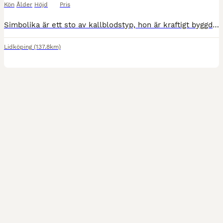
Kön
Ålder
Höjd
Pris
Simbolika är ett sto av kallblodstyp, hon är kraftigt byggd, är pigg att rida, hon är ganska välutbildad. I ridningen kräver hon en rutinerad ryttare, hon kan testa sin ryttare. Hon har gått med här i
Lidköping
(137.8km)