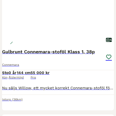
5
Gulbrunt Connemara-stoföl Klass 1, 38p
Connemara
Sto
0 år
144 cm
55 000 kr
Kön
Ålder
Höjd
Pris
Nu säljs Willow, ett mycket korrekt Connemara-stoföl född 25 maj 2026. Willow är en ponny med fantastisk utstrålning, god resning och ett mycket trevligt temperament. Ett unikt tillfälle för dig som s
Istorp
(36km)