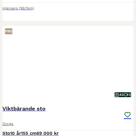
Hjärnarp
(99.7km)
PRO
40
5
Viktbärande sto
Övriga
Sto
10 år
155 cm
69 000 kr