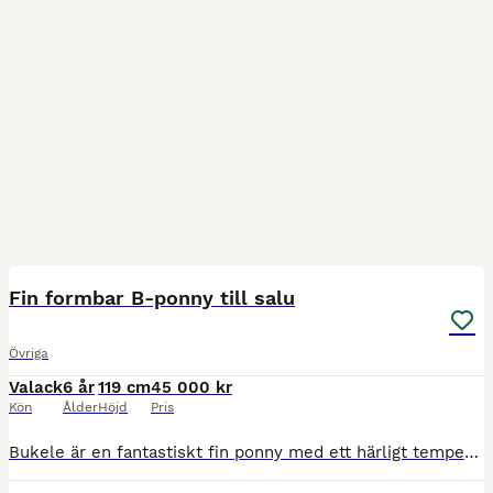
10
3
BOOST
Fin formbar B-ponny till salu
Övriga
Valack
6 år
119 cm
45 000 kr
Kön
Ålder
Höjd
Pris
Bukele är en fantastiskt fin ponny med ett härligt temperament och vilja att lära sig. Han är tränad mycket från marken och är väldigt lyhörd och lydig. Han tycker det är roligt att arbeta och han har ett otroligt fint temperament. Han är inriden nu under sommaren och riden i alla tre gångarter. Han är löshoppad och visar då på fin teknik och positiv inställning. Bukele är