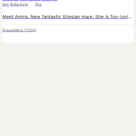
Kön
Ålder
Höjd
Pris
Meet Amira. New fantastic Silesian mare. She is fun-loving, kind-natured 6-year-old mare 165 cm high . Moves fantastic in 3 gaits and for sure is an eye catcher for somebody who is looking for elastic horse with a natural nice trot and uphill canter. She’s the ultimate happy hacker — safe, level-headed, and totally nice to ride. He’ll go out confidently alone or in company
Örsundsbro
(1.7km)