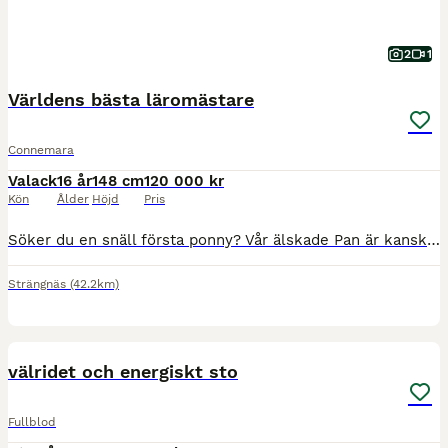
2
1
Världens bästa läromästare
Connemara
Valack
16 år
148 cm
120 000 kr
Kön
Ålder
Höjd
Pris
Söker du en snäll första ponny? Vår älskade Pan är kanske just det. Han är världens följsammaste D-ponny. Du får en häst som blir din bästa vän och följer dig i allt så som lasta sig själv, älska hovs
Strängnäs
(42.2km)
1
5
MEDIUM
välridet och energiskt sto
Fullblod