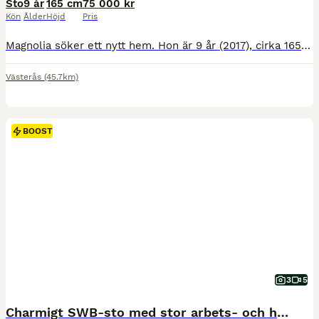
Sto
9 år
165 cm
75 000 kr
Kön
Ålder
Höjd
Pris
Magnolia söker ett nytt hem. Hon är 9 år (2017), cirka 165 cm mankhöjd och har gått på galoppbanan som 2-4-åring. Hon kan lättare galoppombyten och hoppa på lättare nivå. Hon är välriden, har hoppat t
Västerås
(45.7km)
BOOST
3
5
Charmigt SWB-sto med stor arbets- och hoppglädje