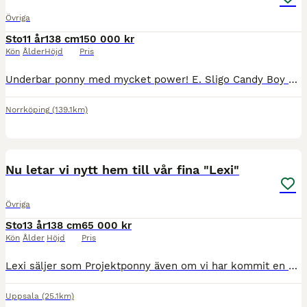
Övriga
Sto
11 år
138 cm
150 000 kr
Kön
Ålder
Höjd
Pris
Underbar ponny med mycket power! E. Sligo Candy Boy u. My Mini Me Nu är det dags för vår fina C-ponny (138 cm) Easy, född 2015 att hitta ett nytt hem då ryttaren vuxit ur henne. Easy är en pigg, positiv och snäll ponny med mycket kvalitet. Hon passar för hoppning, dressyr och terräng och tycker om att arbeta & har mycket energi. I vardagen är hon snäll i all hantering,
Norrköping
(139.1km)
3
Nu letar vi nytt hem till vår fina "Lexi"
Övriga
Sto
13 år
138 cm
65 000 kr
Kön
Ålder
Höjd
Pris
Lexi säljer som Projektponny även om vi har kommit en bra bit med henne så får vi inse att hon behöver ett lugnare hem och sin egen människa. Hon behöver en erfaren familj som kan jobba vidare med hen
Uppsala
(25.1km)