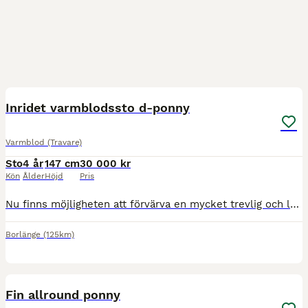
9
2
BOOST
Inridet varmblodssto d-ponny
Varmblod (Travare)
Sto
4 år
147 cm
30 000 kr
Kön
Ålder
Höjd
Pris
Nu finns möjligheten att förvärva en mycket trevlig och lovande unghäst med rätt inställning till arbete. Sweet Imponera är ett socialt och nyfiket sto som lär sig snabbt och har en fin grund att fortsätta utveckla. Hon är grundriden i alla tre gångarter, rids endast ute hon är inte riden på ridbanan och har även hoppat enstaka naturhinder. Hon är fortfarande grön i sin
Borlänge
(125km)
1
PRO
Fin allround ponny