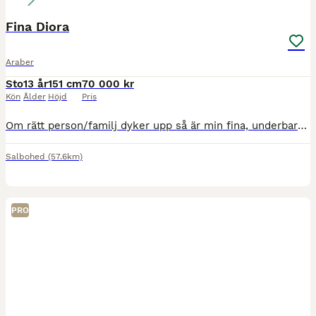
Fina Diora
Araber
Sto
13 år
151 cm
70 000 kr
Kön
Ålder
Höjd
Pris
Om rätt person/familj dyker upp så är min fina, underbara och vackra Diora till salu. Snäll och go och vill alltid göra sitt bästa. Jag köpte henne från uppfödaren när hon var 4 och har nu varit i min
Salbohed
(57.6km)
PRO