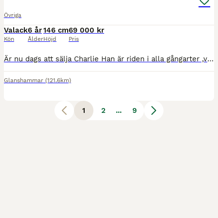
Övriga
Valack
6 år
146 cm
69 000 kr
Kön
Ålder
Höjd
Pris
Är nu dags att sälja Charlie Han är riden i alla gångarter ,varit iväg på träning och gjorde det bra. Snäll att lasta, duscha. Trafiksäker ridits under motorvägen och bredvid en 70väg. Tyvärr är Cha
Glanshammar
(121.6km)
1
2
...
9