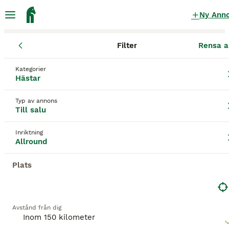
Ny Ann
Filter
Rensa a
Hästar
Allroundhästar
Uppsala län
Enköping
Örsundsbro
Kategorier
Allroundhästar till salu
i Örsundsbro
Hästar
208 Hästar hittade
Typ av annons
Till salu
Allround
Filter
Inriktning
Spara sökning
Sortera
Allround
Plats
Denna annons är inte längre tillgänglig.
Vi har omdirigerat dig till sökresultat med liknande
parametrar.
Avstånd från dig
BOOSTADE ANNONSER