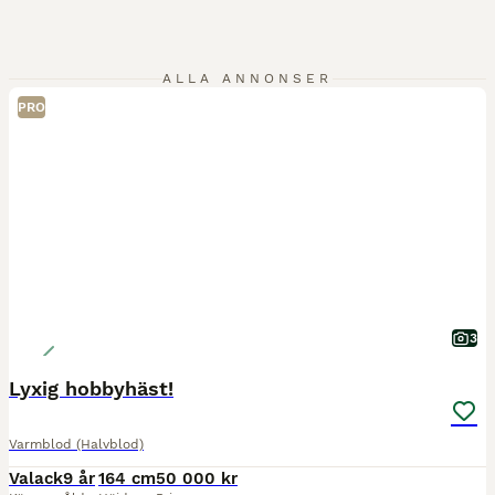
ALLA ANNONSER
PRO
3
Lyxig hobbyhäst!
Varmblod (Halvblod)
Valack
9 år
164 cm
50 000 kr