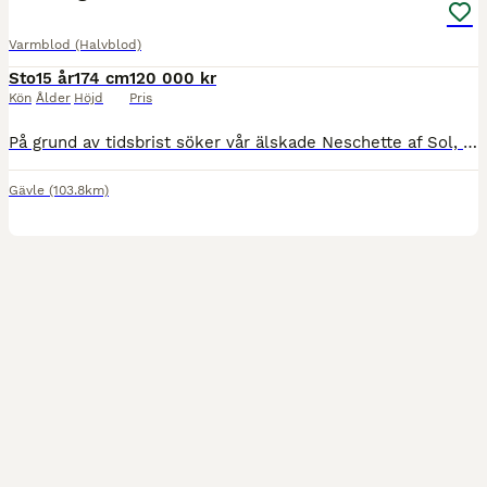
Varmblod (Halvblod)
Sto
15 år
174 cm
120 000 kr
Kön
Ålder
Höjd
Pris
På grund av tidsbrist söker vår älskade Neschette af Sol, till vardags kallad Nettan, ett nytt hem där hon får den tid och uppmärksamhet hon förtjänar. Nettan är ett charmigt sto med mycket personlighet, egen motor och en stor arbetsglädje. Hon tycker särskilt om att hoppa och bjuder gärna på energi och framåtbjudning i ridningen. Det här är en häst som gillar att jobba o
Gävle
(103.8km)