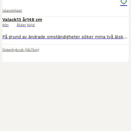
Islandshäst
Valack
13 år
148 cm
Kön
Ålder
Höjd
På grund av ändrade omständigheter söker mina två älskade valacker ett nytt hem tillsammans. Toppur från Virö Islandshäst, valack, 14 år, ca 145 cm, 5-gångare Toppur är en stor, snäll och trygg val
Österbybruk
(56.7km)