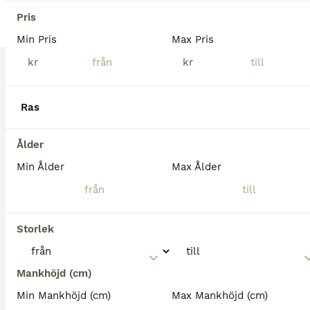
Täby
(54.8km)
Pris
Min Pris
Max Pris
BOOST
kr
kr
Ras
Ålder
Min Ålder
Max Ålder
8
2
Storlek
Exceptional Grey Beauty
Varmblod (Halvblod)
Mankhöjd (cm)
Sto
7 år
161 cm
90 000 kr
Min Mankhöjd (cm)
Max Mankhöjd (cm)
Kön
Ålder
Höjd
Pris