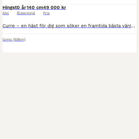
Hingst
0 år
140 cm
49 000 kr
Kön
Ålder
Höjd
Pris
Curre – en häst för dig som söker en framtida bästa vän! Född: 2026-06-07 Kön: Hingst Färg: Brunskäck med två blå ögon (lockig päls) Curre beräknas bli ca 140 cm i mankhöjd. Vissa hästar är speciella redan från första stund. Curre är en av dem. Med sitt lugna temperament, sin nyfikenhet och sin naturliga sociala förmåga har han en personlighet som gör att människor
Gimo
(69km)