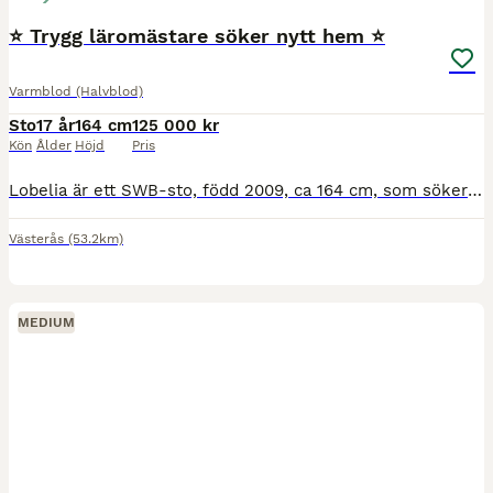
⭐️ Trygg läromästare söker nytt hem ⭐️
Varmblod (Halvblod)
Sto
17 år
164 cm
125 000 kr
Kön
Ålder
Höjd
Pris
Lobelia är ett SWB-sto, född 2009, ca 164 cm, som söker ett nytt hem då ryttaren vuxit ur henne och satsar vidare inom dressyren. Vi har haft Lobelia i tre år och hon har varit min dotters bästa vän
Västerås
(53.2km)
MEDIUM