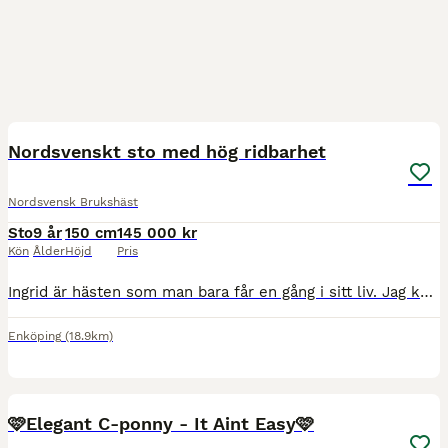
7
1
Nordsvenskt sto med hög ridbarhet
Nordsvensk Brukshäst
Sto
9 år
150 cm
145 000 kr
Kön
Ålder
Höjd
Pris
Ingrid är hästen som man bara får en gång i sitt liv. Jag köpte henne som föl så att nu släppa taget om henne är ett svårt beslut men jag vill högre upp i klasserna och utvecklas vidare. Ingrid är sn
Enköping
(18.9km)
3
1
BOOST
🩷Elegant C-ponny - It Aint Easy🩷