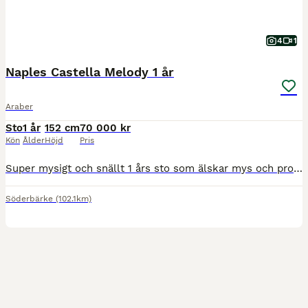
4
1
Naples Castella Melody 1 år
Araber
Sto
1 år
152 cm
70 000 kr
Kön
Ålder
Höjd
Pris
Super mysigt och snällt 1 års sto som älskar mys och promenader. Castella är född hos oss pă Naples i Söderbärke Dalarna. Hon går på lösdrift och fungerar mycket bra med det, hon kommer in på box dagl
Söderbärke
(102.1km)