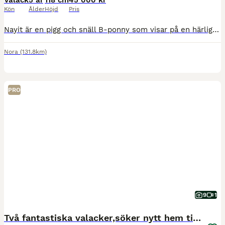
Valack
5 år
118 cm
45 000 kr
Kön
Ålder
Höjd
Pris
Nayit är en pigg och snäll B-ponny som visar på en härlig inställning till arbete och ett fint temperament Han är tränad mycket från marken, framför allt tömkörd, och är väldigt lyhörd och lydig. Han tycker det är roligt att arbeta och är mån om att göra rätt. Han är inriden nu under sommaren och riden i alla tre gångarter, en process som har flutit på väldigt fint med Nay
Nora
(131.8km)
PRO
9
1
Två fantastiska valacker,söker nytt hem tillsamman