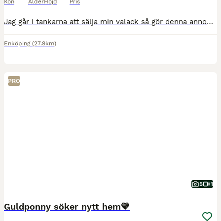
Kön
Ålder
Höjd
Pris
Jag går i tankarna att sälja min valack så gör denna annons som en intressekoll. Han är född 2017 och är e. Sankt Erik ll ue. Firenze ca 164cm hög. Enkel och trevlig att rida och kan även ridas av li
Enköping
(27.9km)
PRO
5
1
Guldponny söker nytt hem💛