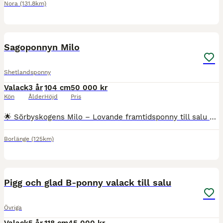
Nora
(131.8km)
3
BOOST
Sagoponnyn Milo
Shetlandsponny
Valack
3 år
104 cm
50 000 kr
Kön
Ålder
Höjd
Pris
🌟 Sörbyskogens Milo – Lovande framtidsponny till salu 🌟 Säljes åt uppfödaren. Nu finns möjligheten att förvärva en trevlig och lovande unghäst med framtiden framför sig. Milo är en social, arbetsvillig och okomplicerad ponny med ett vänligt temperament. Han är inkörd och kvalade i ponnytrav den 26/7-2026. Han är redo att fortsätta sin utbildning och utvecklas vidare t
Borlänge
(125km)
10
3
BOOST
Pigg och glad B-ponny valack till salu
Övriga