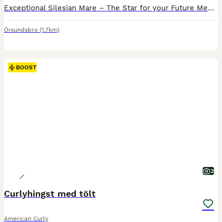
Exceptional Silesian Mare – The Star for your Future Meet pasja. She is already showing all the attributes of a top-class Silesian. She combines outstanding quality, exceptional bone and substance with the kindest, most genuine temperament you could wish for. The mare—but with a gentle soul that makes her an absolute pleasure to have around. She is proving to be incredibl
Örsundsbro
(1.7km)
BOOST
2
Curlyhingst med tölt
American Curly