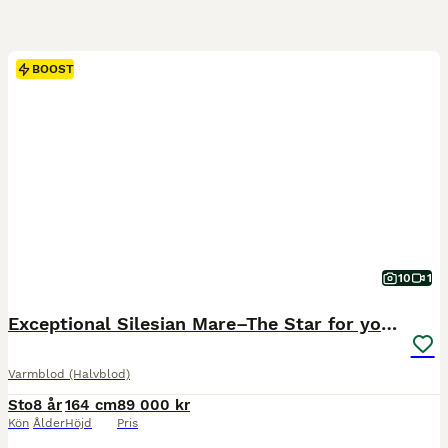
BOOST
10
1
Exceptional Silesian Mare–The Star for your Future
Varmblod (Halvblod)
Sto
8 år
164 cm
89 000 kr
Kön
Ålder
Höjd
Pris