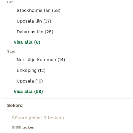
Län
BOOST
Stockholms län (58)
Uppsala län (37)
Dalarnas län (25)
Visa alla (8)
Stad
Norrtälje kommun (14)
2
3
Enköping (12)
Mjuk och trevlig valack
Uppsala (10)
Visa alla (59)
KWPN
Valack
13 år
175 cm
220 000 kr
Sökord
Kön
Ålder
Höjd
Pris
Efter tre år är det dags att sälja vår trevliga valack Ichiro. Han är e. Namelus R - Berlin och utbildad LA/LA. Visas i Stockholm För mer info ring Micke 0707569480
0/100 tecken