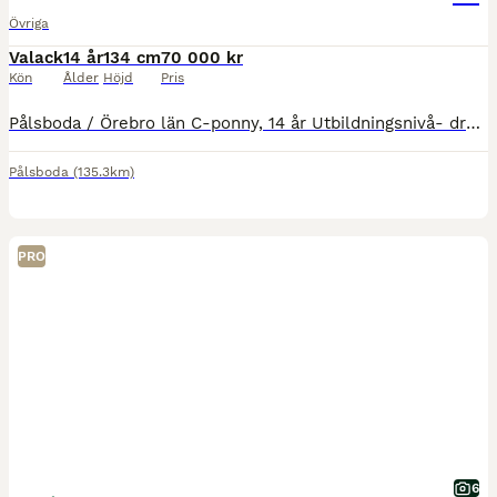
Övriga
Valack
14 år
134 cm
70 000 kr
Kön
Ålder
Höjd
Pris
Pålsboda / Örebro län C-ponny, 14 år Utbildningsnivå- dressyr LB /LA Går i form, sidvärts, öppna/sluta temporeglering, enkla galoppbyten Hopp 70 cm, lätt D Hoppar gärna terränghinder Skulle även pas
Pålsboda
(135.3km)
PRO
6