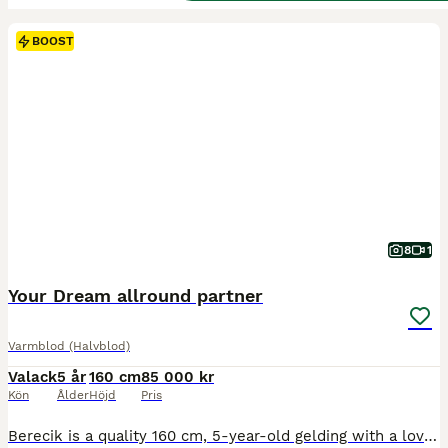
BOOST
8
1
Your Dream allround partner
Varmblod (Halvblod)
Valack
5 år
160 cm
85 000 kr
Kön
Ålder
Höjd
Pris
Berecik is a quality 160 cm, 5-year-old gelding with a lovely, genuine temperament. He is a perfect horse who is ready to be ridden and enjoyed by riders of all abilities. Berecik is a fun and confidence-giving horse who enjoys his work and is happy to try anything he is asked for. He hacks out very well both alone and in company and is safe in open spaces. At the arena he