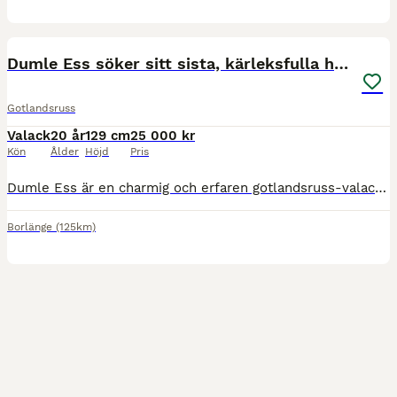
13
BOOST
Dumle Ess söker sitt sista, kärleksfulla hem
Gotlandsruss
Valack
20 år
129 cm
25 000 kr
Kön
Ålder
Höjd
Pris
Dumle Ess är en charmig och erfaren gotlandsruss-valack, född 2006 och ca 129 cm i mankhöjd. Efter många fina år inom både ponnytrav och ponnygalopp är det nu dags för honom att hitta sitt allra sista hem – ett hem där han får bli älskad och uppskattad för den han är. Dumle Ess passar bäst som sällskapshäst eller till en hästvan liten vuxen som vill njuta av lugna skogstu
Borlänge
(125km)