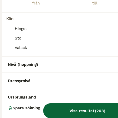
Meet Lady- your perfect partner for those perfect views and epic trail rides. Smooth, steady, and ready for any adventure. 7 y.o., 161 cm mare. She is an amazing example of, calm, honest and well established horse. She works sweetly on the flat, with nice balance and his straight step she is perfect amateur and a safe riding club type. She hacks well both alone and in
Kön
Örsundsbro
(1.7km)
Hingst
Sto
Valack
Nivå (hoppning)
Dressyrnivå
Ursprungsland
Spara sökning
Visa resultat
(
208
)