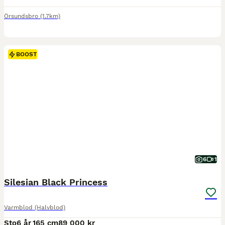
Örsundsbro
(1.7km)
BOOST
6
1
Silesian Black Princess
Varmblod (Halvblod)
Sto
6 år
165 cm
89 000 kr