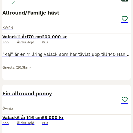
Allround/Familje häst
KWPN
Valack
11 år
170 cm
200 000 kr
Kön
Ålder
Höjd
Pris
”Kaj” är en 11 åring valack som har tävlat upp till 140 Han är en super snäll och trygghäst i det vardagliga arbetet. Snälla att rida ut själv och grupp, trafiksäker och inte rädd för något. Kaj är
Gnesta
(20.3km)
1
PRO
Fin allround ponny
Övriga
Valack
6 år
146 cm
69 000 kr
Kön
Ålder
Höjd
Pris