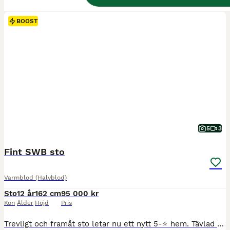
BOOST
5
3
Fint SWB sto
Varmblod (Halvblod)
Sto
12 år
162 cm
95 000 kr
Kön
Ålder
Höjd
Pris
Trevligt och framåt sto letar nu ett nytt 5-⭐️ hem. Tävlad upp till LB1 men finns mer potential för den som vill tävla högre Mkt känslig och lätt i munnen och behöver därmed en ryttare som rider välbalanserat och med mjuka stadiga händer. Rids just nu på hackamore och det går väldigt bra men varierar med att rida med bett. Kan ibland upplevas som något nervig men det är