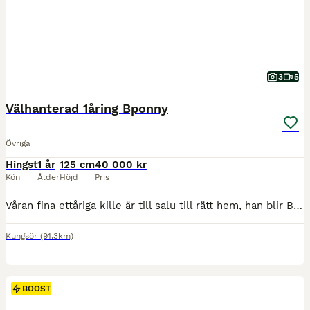
3
5
Välhanterad 1åring Bponny
Övriga
Hingst
1 år
125 cm
40 000 kr
Kön
Ålder
Höjd
Pris
Våran fina ettåriga kille är till salu till rätt hem, han blir Bponny ca 125 cm kommer han landa på. Han är efter den fina hingsten Gasque 💫 Otroligt trevlig och social, mina barn kan gå promenader s
Kungsör
(91.3km)
BOOST