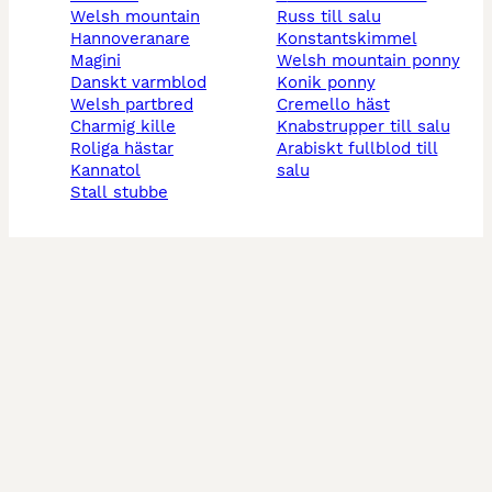
welsh mountain
russ till salu
hannoveranare
konstantskimmel
magini
welsh mountain ponny
danskt varmblod
konik ponny
welsh partbred
cremello häst
charmig kille
knabstrupper till salu
roliga hästar
arabiskt fullblod till
kannatol
salu
stall stubbe