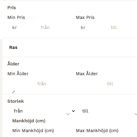
Örsundsbro
(70.5km)
Pris
Min Pris
Max Pris
BOOST
kr
kr
Ras
Ålder
Min Ålder
Max Ålder
2
Storlek
Curlyhingst med tölt
American Curly
Mankhöjd (cm)
Hingst
0 år
140 cm
49 000 kr
Min Mankhöjd (cm)
Max Mankhöjd (cm)
Kön
Ålder
Höjd
Pris