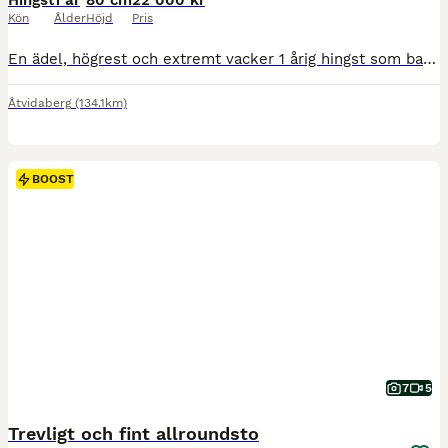
Hingst
1 år
80 cm
22 000 kr
Kön
Ålder
Höjd
Pris
En ädel, högrest och extremt vacker 1 årig hingst som bara blir bättre och bättre. Något för den kräsne som letar efter det lilla extra, körning ,avel,utställning. Fantastiskt psyke, trevlig I hantering,klippning,verkning mm Väldigt trygg i sig själv. Går just nu ensam på bete bredvid ston utan problem har respekt för eltråd. Mamman är såld men hans pappa finns här på
Åtvidaberg
(134.1km)
BOOST
7
5
Trevligt och fint allroundsto