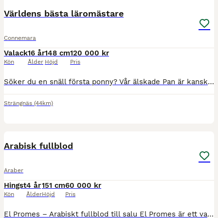
Världens bästa läromästare
Connemara
Valack
16 år
148 cm
120 000 kr
Kön
Ålder
Höjd
Pris
Söker du en snäll första ponny? Vår älskade Pan är kanske just det. Han är världens följsammaste D-ponny. Du får en häst som blir din bästa vän och följer dig i allt så som lasta sig själv, älska hovs
Strängnäs
(44km)
4
Arabisk fullblod
Araber
Hingst
4 år
151 cm
60 000 kr
Kön
Ålder
Höjd
Pris
El Promes – Arabiskt fullblod till salu El Promes är ett vackert arabiskt fullblod, 4 år gammal, med ett lugnt och vänligt temperament. Han är en hingst med mycket god hantering och passar dig som sö