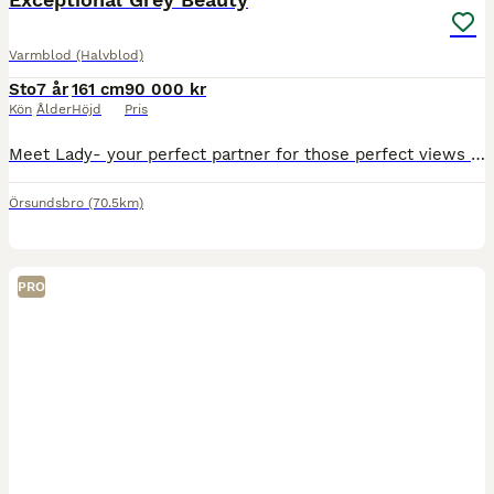
Varmblod (Halvblod)
Sto
7 år
161 cm
90 000 kr
Kön
Ålder
Höjd
Pris
Meet Lady- your perfect partner for those perfect views and epic trail rides. Smooth, steady, and ready for any adventure. 7 y.o., 161 cm mare. She is an amazing example of, calm, honest and well established horse. She works sweetly on the flat, with nice balance and his straight step she is perfect amateur and a safe riding club type. She hacks well both alone and in
Örsundsbro
(70.5km)
PRO