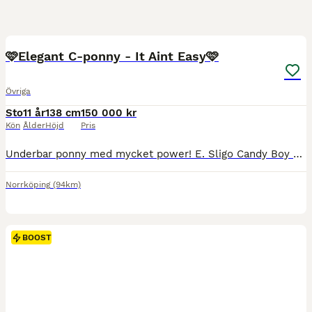
3
1
BOOST
🩷Elegant C-ponny - It Aint Easy🩷
Övriga
Sto
11 år
138 cm
150 000 kr
Kön
Ålder
Höjd
Pris
Underbar ponny med mycket power! E. Sligo Candy Boy u. My Mini Me Nu är det dags för vår fina C-ponny (138 cm) Easy, född 2015 att hitta ett nytt hem då ryttaren vuxit ur henne. Easy är en pigg, positiv och snäll ponny med mycket kvalitet. Hon passar för hoppning, dressyr och terräng och tycker om att arbeta & har mycket energi. I vardagen är hon snäll i all hantering,
Norrköping
(94km)
BOOST