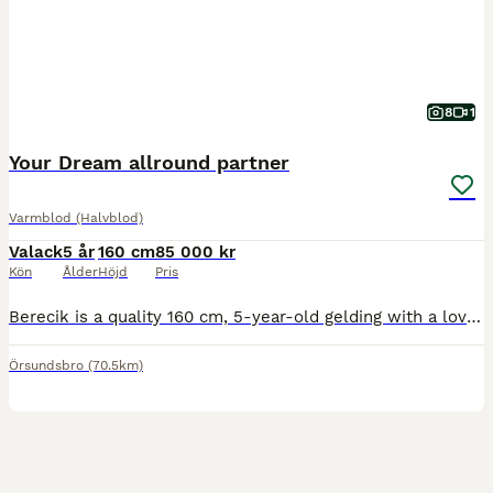
8
1
Your Dream allround partner
Varmblod (Halvblod)
Valack
5 år
160 cm
85 000 kr
Kön
Ålder
Höjd
Pris
Berecik is a quality 160 cm, 5-year-old gelding with a lovely, genuine temperament. He is a perfect horse who is ready to be ridden and enjoyed by riders of all abilities. Berecik is a fun and confidence-giving horse who enjoys his work and is happy to try anything he is asked for. He hacks out very well both alone and in company and is safe in open spaces. At the arena he
Örsundsbro
(70.5km)