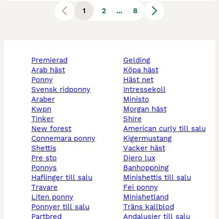
1
2
...
8
premierad
gelding
arab häst
köpa häst
ponny
häst net
svensk ridponny
intressekoll
araber
ministo
kwpn
morgan häst
tinker
shire
new forest
american curly till salu
connemara ponny
kigermustang
shettis
vacker häst
pre sto
diero lux
ponnys
banhoppning
haflinger till salu
minishettis till salu
travare
fei ponny
liten ponny
minishetland
ponnyer till salu
träns kallblod
partbred
andalusier till salu