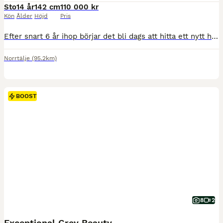
Sto
14 år
142 cm
110 000 kr
Kön
Ålder
Höjd
Pris
Efter snart 6 år ihop börjar det bli dags att hitta ett nytt hem till min hjärteponny då jag ska påbörja studier på annan ort. Myran som hon kallas är ett irlänskt D-ponnysto född 2012, 142cm i mkh. E
Norrtälje
(95.2km)
BOOST
8
2
Exceptional Grey Beauty