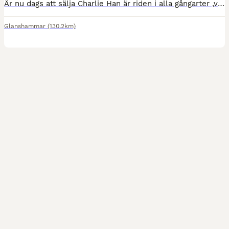
Är nu dags att sälja Charlie Han är riden i alla gångarter ,varit iväg på träning och gjorde det bra. Snäll att lasta, duscha. Trafiksäker ridits under motorvägen och bredvid en 70väg. Tyvärr är Cha
Glanshammar
(130.2km)
3
3