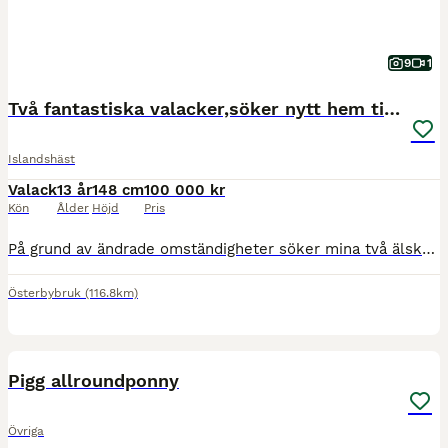
9
1
Två fantastiska valacker,söker nytt hem tillsamman
Islandshäst
Valack
13 år
148 cm
100 000 kr
Kön
Ålder
Höjd
Pris
På grund av ändrade omständigheter söker mina två älskade valacker ett nytt hem tillsammans. Toppur från Virö Islandshäst, valack, 14 år, ca 145 cm, 5-gångare Toppur är en stor, snäll och trygg val
Österbybruk
(116.8km)
1
4
MEDIUM
Pigg allroundponny
Övriga