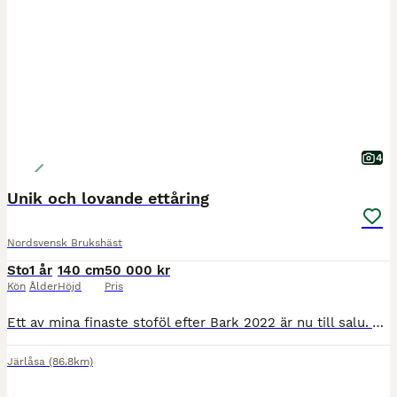
4
Unik och lovande ettåring
Nordsvensk Brukshäst
Sto
1 år
140 cm
50 000 kr
Kön
Ålder
Höjd
Pris
Ett av mina finaste stoföl efter Bark 2022 är nu till salu. Väldigt udda och unik härstamning. Fin resning och otroligt snygg sida. Väl uppfödd med bästa förutsättningarna. En väldigt trevlig och följsam välhanterad ettåring. Premierad i Tierp juli 2026 med 40poäng och mycket fin kritik av domaren. Lättlastad i transport. Van vid maskiner och ståhej på en gård med olika d
Järlåsa
(86.8km)