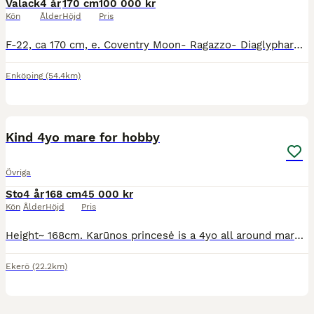
Valack
4 år
170 cm
100 000 kr
Kön
Ålder
Höjd
Pris
F-22, ca 170 cm, e. Coventry Moon- Ragazzo- Diaglyphard xx. Egen uppfödning. ​Inriden hösten -25 av utbildad beridare samt mycket tömkörd. Kvick och atletisk häst med väldigt fin hoppförmåga. Mycke
Enköping
(54.4km)
4
BOOST
Kind 4yo mare for hobby
Övriga
Sto
4 år
168 cm
45 000 kr
Kön
Ålder
Höjd
Pris
Height~ 168cm. Karūnos princesė is a 4yo all around mare. She is a middle type horse, listens to the leg very well, has super comfortable movements which makes her pleasant to ride! The mare learns everything very quickly, easy to handle in every situation, no problems with transport, grooming, does not have any bad habits. Safe in the forest and fields. The horse likes
Ekerö
(22.2km)