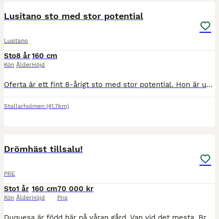
BOOST
Lusitano sto med stor potential
Lusitano
Sto
8 år
160 cm
Kön
Ålder
Höjd
Oferta är ett fint 8-årigt sto med stor potential. Hon är utbildad i dressyr upp till LA och är mycket ambitiös, lättlärd och modig med bra energi. Utbildad i WE upp till LB och gör alla hinder avslappnat. Hon älskar att hoppa och hoppar bank och smalhinder utan att tveka. Goda grundgångarter där galoppen utmärker sig. Hon uppskattar en ryttare med god balans då hon är f
Stallarholmen
(41.7km)
8
BOOST
Drömhäst tillsalu!
PRE
Sto
1 år
160 cm
70 000 kr
Kön
Ålder
Höjd
Pris
Duquesa är född här på våran gård. Van vid det mesta. Bra stam. Reg ancce: E. Dakar de kara. U. Reservada IV. Snäll och trevlig, väldigt personlig. Kommer bli en toppen häst! Säljes endast då tiden inte räcker till och vi valt att dra ner på hästarna. Säljes endast om rätt hem dyker upp.