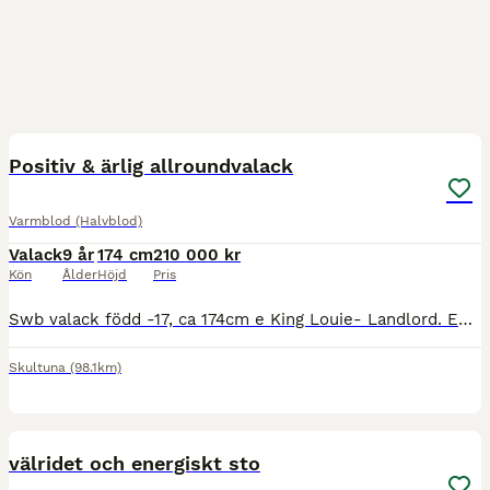
1
Positiv & ärlig allroundvalack
Varmblod (Halvblod)
Valack
9 år
174 cm
210 000 kr
Kön
Ålder
Höjd
Pris
Swb valack född -17, ca 174cm e King Louie- Landlord. En snygg häst som drar blickarna till sig. Okomplicerad i all vardaglig hantering. Kingson som han kallas är en kille med ett hjärta av guld och m
Skultuna
(98.1km)
1
5
MEDIUM
välridet och energiskt sto