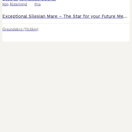
Kön
Ålder
Höjd
Pris
Exceptional Silesian Mare – The Star for your Future Meet pasja. She is already showing all the attributes of a top-class Silesian. She combines outstanding quality, exceptional bone and substance with the kindest, most genuine temperament you could wish for. The mare—but with a gentle soul that makes her an absolute pleasure to have around. She is proving to be incredibl
Örsundsbro
(70.5km)