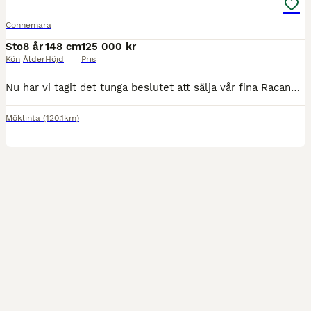
Connemara
Sto
8 år
148 cm
125 000 kr
Kön
Ålder
Höjd
Pris
Nu har vi tagit det tunga beslutet att sälja vår fina Racanna, även kallad ”Kannan”. Kannan importerades direkt från Irland i mars 2025. Hon är 8 år gammal och 148 cm, ej slutmätt. Hon är en pigg, positiv och känslig ponny. Därför söker hon nu en trygg, lugn och lite mer erfaren ryttare med god balans och känsla. Hon är inte utbildad/skolad men kan gå i form I skritt trav
Möklinta
(120.1km)