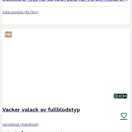
Vikbolandet
(81.7km)
PRO
3
5
Vacker valack av fullblodstyp
Varmblod (Halvblod)