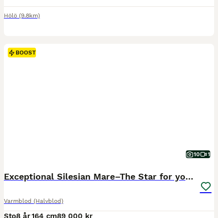
Hölö
(9.8km)
BOOST
10
1
Exceptional Silesian Mare–The Star for your Future
Varmblod (Halvblod)
Sto
8 år
164 cm
89 000 kr