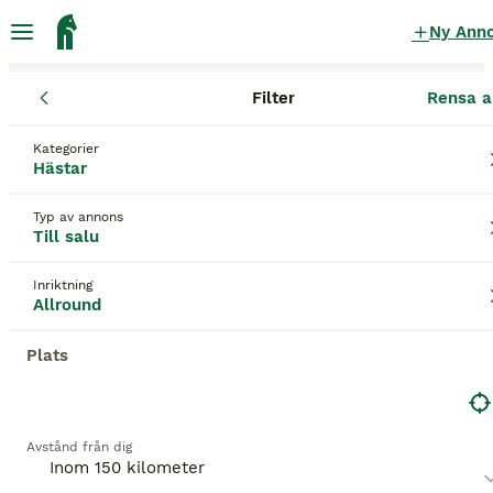
Ny Ann
Filter
Rensa a
Hästar
Allroundhästar
Stockholms län
Södertälje
Järna
Kategorier
Allroundhästar till salu
i Järna
Hästar
184 Hästar hittade
Typ av annons
Till salu
Allround
Filter
Inriktning
Spara sökning
Sortera
Allround
Plats
Denna annons är inte längre tillgänglig.
Vi har omdirigerat dig till sökresultat med liknande
parametrar.
Avstånd från dig
BOOSTADE ANNONSER