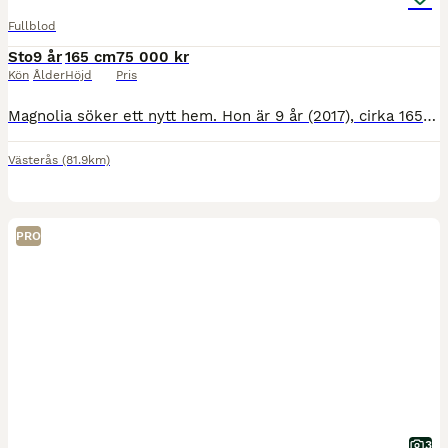
Fullblod
Sto
9 år
165 cm
75 000 kr
Kön
Ålder
Höjd
Pris
Magnolia söker ett nytt hem. Hon är 9 år (2017), cirka 165 cm mankhöjd och har gått på galoppbanan som 2-4-åring. Hon kan lättare galoppombyten och hoppa på lättare nivå. Hon är välriden, har hoppat t
Västerås
(81.9km)
PRO
3