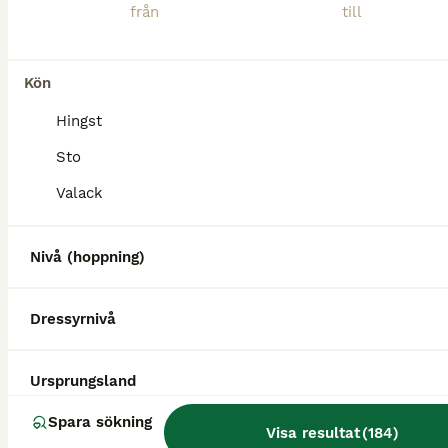
Curre – en häst för dig som söker en framtida bästa vän! Född: 2026-06-07 Kön: Hingst Färg: Brunskäck med två blå ögon (lockig päls) Curre beräknas bli ca 140 cm i mankhöjd. Vissa hästar är speciella redan från första stund. Curre är en av dem. Med sitt lugna temperament, sin nyfikenhet och sin naturliga sociala förmåga har han en personlighet som gör att människor
Gimo
(126.6km)
Kön
Hingst
Sto
Valack
Nivå (hoppning)
Dressyrnivå
Ursprungsland
Spara sökning
Visa resultat
(
184
)