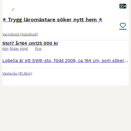
4
⭐️ Trygg läromästare söker nytt hem ⭐️
Varmblod (Halvblod)
Sto
17 år
164 cm
125 000 kr
Kön
Ålder
Höjd
Pris
Lobelia är ett SWB-sto, född 2009, ca 164 cm, som söker ett nytt hem då ryttaren vuxit ur henne och satsar vidare inom dressyren. Vi har haft Lobelia i tre år och hon har varit min dotters bästa vän
Västerås
(81.9km)