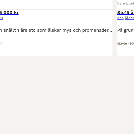
Varmblod
5 000 kr
Sto
15 å
is
Kön
Ålde
Super mysigt och snällt 1 års sto som älskar mys och promenader. Castella är född hos oss pă Naples i Söderbärke Dalarna. Hon går på lösdrift och fungerar mycket bra med det, hon kommer in på box dagl
m)
Gävle
(90