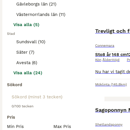
Gävleborgs län (21)
Västernorrlands län (11)
Visa alla (5)
Trevligt och 
Stad
Sundsvall (10)
Connemara
Säter (7)
Sto
8 år
148 cm
1
Kön
Ålder
Höjd
Pr
Avesta (6)
Visa alla (24)
Sökord
Möklinta
(145.8km)
0/100 tecken
BOOST
Sagoponnyn 
Pris
Shetlandsponny
Min Pris
Max Pris