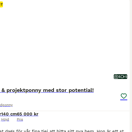
ST
5
5
 & projektponny med stor potential!
idponny
r
140 cm
65 000 kr
r
Höjd
Pris
Nu är det dags för vår fina tjej att hitta sitt nya hem. Hon är ett sto av rasen Svensk Ridponny, maxad C-ponny och fyller snart 13 år. Hon säljs som en projektponny – inte på grund av skador, utan för att hon kräver en ryttare och ledare som kan ge henne rätt vägledning och fortsätta hennes utveckling. Hantering & Markarbete I den dagliga hanteringen är hon riktigt dukti