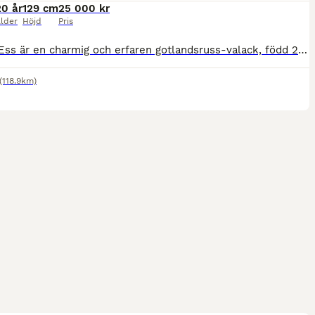
20 år
129 cm
25 000 kr
lder
Höjd
Pris
Dumle Ess är en charmig och erfaren gotlandsruss-valack, född 2006 och ca 129 cm i mankhöjd. Efter många fina år inom både ponnytrav och ponnygalopp är det nu dags för honom att hitta sitt allra sista hem – ett hem där han får bli älskad och uppskattad för den han är. Dumle Ess passar bäst som sällskapshäst eller till en hästvan liten vuxen som vill njuta av lugna skogstu
(118.9km)