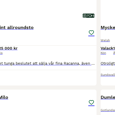
7
5
fint allroundsto
Mycke
Welsh
25 000 kr
Valack
is
Kön
Å
Nu har vi tagit det tunga beslutet att sälja vår fina Racanna, även kallad ”Kannan”. Kannan importerades direkt från Irland i mars 2025. Hon är 8 år gammal och 148 cm, ej slutmätt. Hon är en pigg, positiv och känslig ponny. Därför söker hon nu en trygg, lugn och lite mer erfaren ryttare med god balans och känsla. Hon är inte utbildad/skolad men kan gå i form I skritt trav
Sundsval
3
BOO
Milo
Dumle 
Gotlands