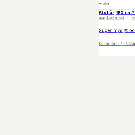
Araber
Sto
1 år
150 cm
7
Kön
Ålder
Höjd
Pr
Söderbärke
(143.3k