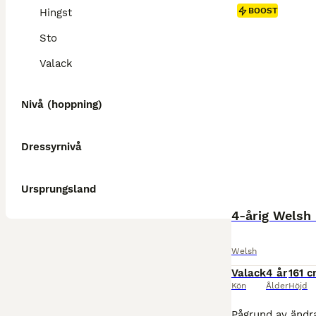
BOOST
Hingst
Sto
Valack
Nivå (hoppning)
Dressyrnivå
Ursprungsland
4-årig Welsh 
Welsh
Valack
4 år
161 
Kön
Ålder
Höjd