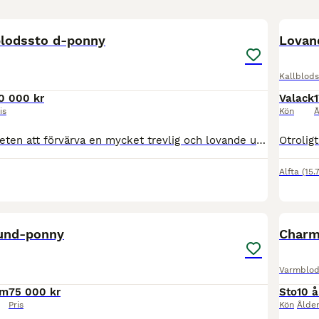
9
2
BOO
blodssto d-ponny
Lovan
Kallblods
0 000 kr
Valack
1
is
Kön
Å
Nu finns möjligheten att förvärva en mycket trevlig och lovande unghäst med rätt inställning till arbete. Sweet Imponera är ett socialt och nyfiket sto som lär sig snabbt och har en fin grund att fortsätta utveckla. Hon är grundriden i alla tre gångarter, rids endast ute hon är inte riden på ridbanan och har även hoppat enstaka naturhinder. Hon är fortfarande grön i sin
Alfta
(15.
4
3
ound-ponny
Charmi
Varmblod
cm
75 000 kr
Sto
10 å
Pris
Kön
Ålde