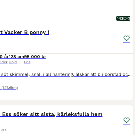
2
3
t Vacker B ponny !
10 år
128 cm
95 000 kr
lder
Höjd
Pris
Otroligt söt skimmel, snäll i all hantering, älskar att bli borstad och ompysslad av barn, lastar sig själv, van att åka runt på träningar och tävlingar. Mycket duktig dressyrponny med många vinster, även tävlat hoppning, filmer finns att få. Vaccinerad, avmaskad och kollat tänder. Har tävlingslicens för 2026. Säljes pga övergång till c ponny Ring för mer information Tel
l
(127.6km)
13
ST
Ess söker sitt sista, kärleksfulla hem
russ