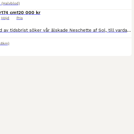
 (Halvblod)
r
174 cm
120 000 kr
r
Höjd
Pris
På grund av tidsbrist söker vår älskade Neschette af Sol, till vardags kallad Nettan, ett nytt hem där hon får den tid och uppmärksamhet hon förtjänar. Nettan är ett charmigt sto med mycket personlighet, egen motor och en stor arbetsglädje. Hon tycker särskilt om att hoppa och bjuder gärna på energi och framåtbjudning i ridningen. Det här är en häst som gillar att jobba o
.6km)