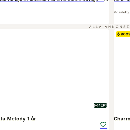
Kvissleby
ALLA ANNONS
BOO
4
1
la Melody 1 år