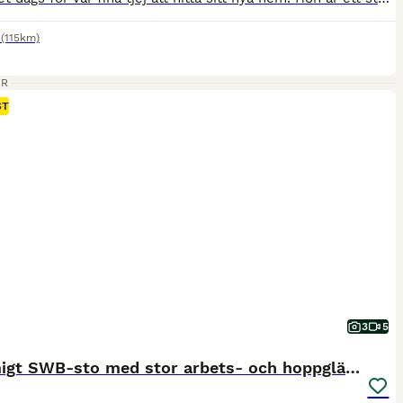
(115km)
ER
ST
3
5
Charmigt SWB-sto med stor arbets- och hoppglädje