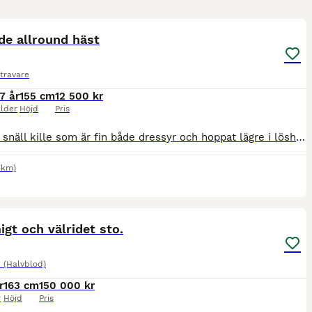
1
5
ST
de allround häst
travare
7 år
155 cm
12 500 kr
lder
Höjd
Pris
Otroligt snäll kille som är fin både dressyr och hoppat lägre i löshoppning. Han är extremt lyhörd och behöver en mjuk ryttare som är självsäker. Han är lätt lärd och lyssnar otroligt bra på röst kommando För mig är nya ägare otroligt viktig. Han är EJ en ny börjar häst. Han är känslig och behöver en rutinerad ryttare. Han går med träning att ridas ut på ensam men inte n
7km)
2
1
gt och välridet sto.
 (Halvblod)
r
163 cm
150 000 kr
r
Höjd
Pris