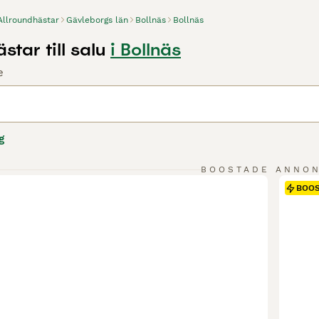
Allroundhästar
Gävleborgs län
Bollnäs
Bollnäs
star till salu
i Bollnäs
e
g
BOOSTADE ANNO
BOO