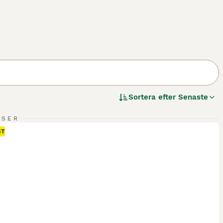
Sortera efter
Senaste
NSER
ST