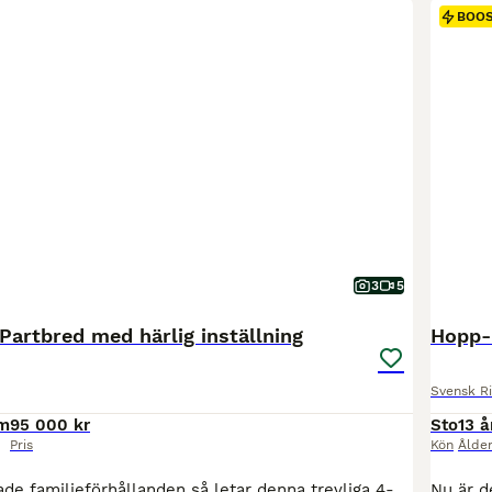
BOO
3
5
Partbred med härlig inställning
Hopp-
Svensk R
cm
95 000 kr
Sto
13 å
Pris
Kön
Ålde
Pågrund av ändrade familjeförhållanden så letar denna trevliga 4-åriga Welsh Partbred-valack efter sitt nya hem. En social, vänlig och okomplicerad kille som alltid möter dig med öronen framåt och tycker om att vara med. Han mäter ca 161 cm i mankhöjd. Han är riden mycket ute, både ensam och i grupp, och tar nya miljöer med ett lugnt och positivt sinne. Han är i fas med s