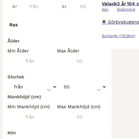
Valack
3 år
104 
kr
kr
Kön
Ålder
Höjd
Ras
Borlänge
(118.9km)
Ålder
Min Ålder
Max Ålder
Storlek
Mankhöjd (cm)
Min Mankhöjd (cm)
Max Mankhöjd (cm)
Kön