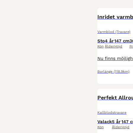
BOOST
Inridet varm
Varmblod (Travare)
Sto
4 år
147 cm
3
Kön
Ålder
Höjd
Pr
Borlänge
(118.9km)
BOOST
Perfekt Allr
Kallblodstravare
Valack
5 år
147 
Kön
Ålder
Höjd