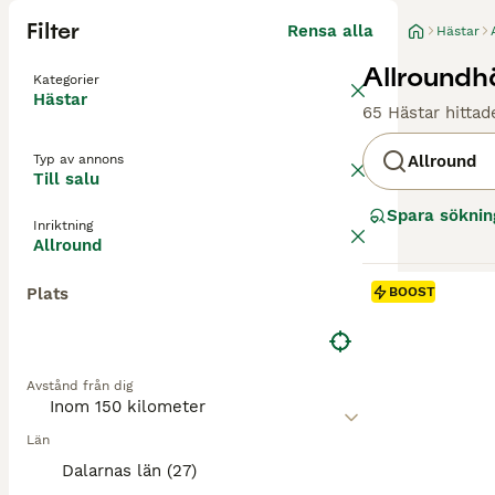
Filter
Rensa alla
Hästar
Allroundhä
Kategorier
Hästar
65 Hästar hittad
Typ av annons
Allround
Till salu
Spara söknin
Inriktning
Allround
Plats
BOOST
Avstånd från dig
Län
Dalarnas län (27)