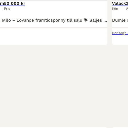
cm
50 000 kr
Valack
Pris
Kön
Å
🌟 Sörbyskogens Milo – Lovande framtidsponny till salu 🌟 Säljes åt uppfödaren. Nu finns möjligheten att förvärva en trevlig och lovande unghäst med framtiden framför sig. Milo är en social, arbetsvillig och okomplicerad ponny med ett vänligt temperament. Han är inkörd och kvalade i ponnytrav den 26/7-2026. Han är redo att fortsätta sin utbildning och utvecklas vidare t
Borlänge