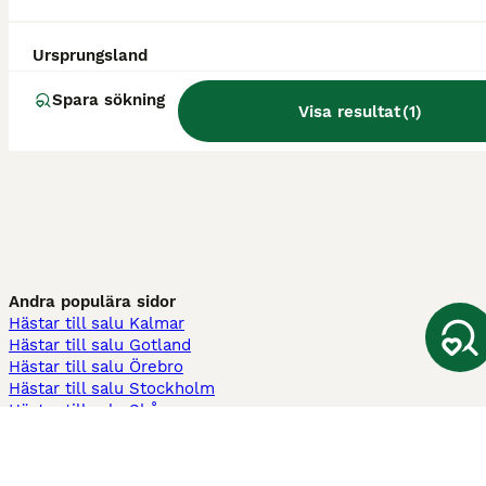
Ursprungsland
Spara sökning
Visa resultat
(
1
)
Andra populära sidor
Hästar till salu Kalmar
Hästar till salu Gotland
Hästar till salu Örebro
Hästar till salu Stockholm
Hästar till salu Skåne
Hästar till salu Ekerö
Hästar till salu Örnsköldsvik