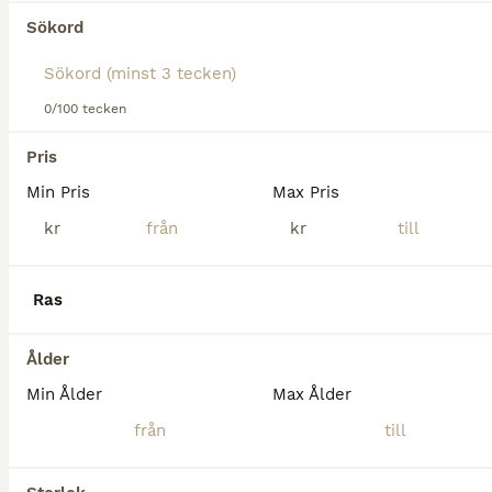
Sökord
Korsningsponny/ liten stor häst 18 år. Tränad en del akademiskt men mest från marken. I övrigt en fin ridhäst men gått mer i hagen de sista åren. Önskar hitta någon som ser möjligheterna med att frå
Tollarp
(135.5km)
0/100 tecken
Pris
Min Pris
Max Pris
kr
kr
Ras
Ålder
Min Ålder
Max Ålder