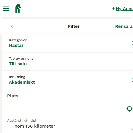
Ny Ann
Filter
Rensa a
Hästar
Akademiska hästar
Jönköpings län
Värnamo
Värnam
Kategorier
Akademiska hästar till salu
i Värnamo
Hästar
1 Hästar hittade
Typ av annons
Till salu
Akademiskt
Filter
Inriktning
Spara sökning
Sortera
Akademiskt
3
Plats
Snäll och trevlig liten häst
Övriga
Avstånd från dig
Sto
18 år
150 cm
40 000 kr
Kön
Ålder
Höjd
Pris