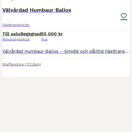
Välvårdad Humbaur Balios
Hästtransporter
Till salu
Begagnad
55 000 kr
Annonstyp
Skick
Pris
Välvårdad Humbaur Balios – Smidig och pålitlig hästtransport ​Är du på jakt efter en hästtransport som kombinerar kvalitet, säkerhet och användarvänlighet? Nu säljer jag min Humbaur Balios (modell HP2
Staffanstorp
(117.3km)