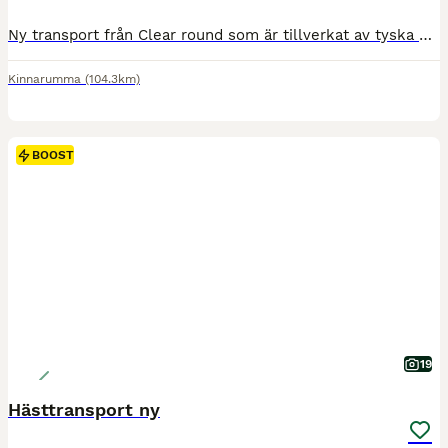
Ny transport från Clear round som är tillverkat av tyska Bucker. En kvalitéts släp utöver det vanliga. Har 3 st nya släp kvar uttagna 2024-06-01 ny pris 215 000 kr Mitt pris från 119 000 kr Detta är en edition utgåva och är extra utrustad med: Panoramatak Broddmatta Extra steg bak Säkerhetsdrag Spark skydd utdragbar sadel hållare. Aluminium fälgar. Clear Round Alu
Kinnarumma
(104.3km)
BOOST
19
Hästtransport ny