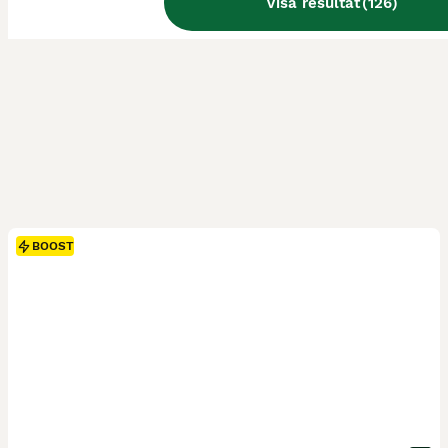
Visa resultat
(
126
)
BOOST