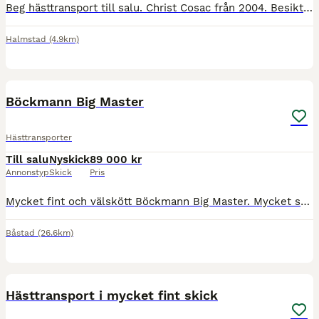
Beg hästtransport till salu. Christ Cosac från 2004. Besiktad 28 april 2026. nya däck på bakaxeln, har allround däck. Nytt golv 2026.
Halmstad
(4.9km)
6
Böckmann Big Master
Hästtransporter
Till salu
Nyskick
89 000 kr
Annonstyp
Skick
Pris
Mycket fint och välskött Böckmann Big Master. Mycket sparsamt använt. Extra rymlig modell. Rymlig sadelkammare fram med hyllförvaring, plats för två sadlar, dörrspegel, grep/kvast mm. Årsmodell 2017 m
Båstad
(26.6km)
8
Hästtransport i mycket fint skick