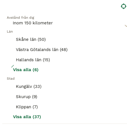
BOOST
Avstånd från dig
Län
Skåne län (50)
Västra Götalands län (48)
Hallands län (15)
7
Visa alla (6)
Cheval Liberté Gold ONE Pullman V2 2019
Stad
Kungälv (33)
Hästtransporter
Skurup (9)
Till salu
Begagnad
79 000 kr
Annonstyp
Skick
Pris
Klippan (7)
*SÄNKT PRIS* Cheval Liberté Gold ONE Pullman V2 2019 Registreringsnummer LFD10A • Fronturlastning - enkelt att lasta in och ur om du är själv! • Låg totalvikt på 1400 kg (max lastvikt 635 kg) • Kamera i lastutrymmet • Rampen kan även öppnas som en dörr • Padding på sidoväggarna • Ligger otroligt fint bakom bilen tack vare Pullman V2 lågchassit med boogie Nästa besiktnin
Visa alla (37)