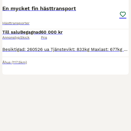
En mycket fin hästtransport
Hästtransporter
Till salu
Begagnad
60 000 kr
Annonstyp
Skick
Pris
Besiktigad: 260526 ua Tjänstevikt: 833kg Maxlast: 677kg Totalvikt: 1500kg Längd: 4500mm Bredd: 2200mm Sparsamt använd och i mycket gott skick! Fina sommar och vinterdäck. Säkerhetsutlösning på utsidan.
Åhus
(117.5km)