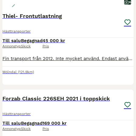
6
Thiel- Frontutlastning
Hästtransporter
Till salu
Begagnad
45 000 kr
Annonstyp
Skick
Pris
Fin transport från 2012. Inte mycket använd. Endast använd till b-ponny. Bommarna fram och bak går att justera både höjd och längd. Sulkyfästen bak finns. Dubbade vinterdäck och lås till draget ingår. Alu-Bi-Comp-golv (komposit/aluminium). Väggar och tak i glasfiber. Innerhöjd 230 cm. Lastbredd 171 cm. Besiktning gjord december 2025 utan anmärkning. Inte vinterkörd. Bara
Mölndal
(121.9km)
9
BOOST
Forzab Classic 226SEH 2021 i toppskick
Hästtransporter
Till salu
Begagnad
169 000 kr
Annonstyp
Skick
Pris