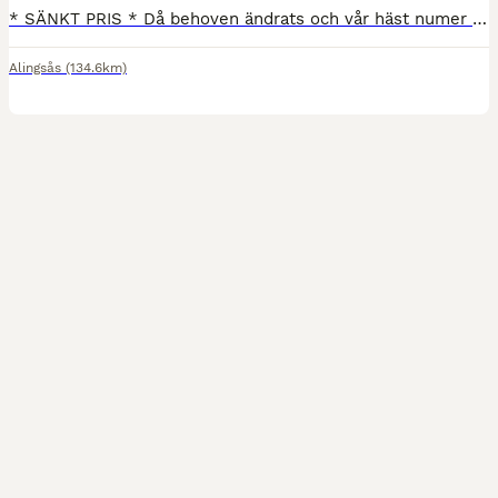
* SÄNKT PRIS * Då behoven ändrats och vår häst numer transporteras endast sällan erbjuder jag denna fina vagn som jag köpte ny från Klippansläp 2021. En transport utöver det vanliga som går fantastiskt stadigt på vägen. - Totalvikt 1900 kg, lastvikt 950 kg - Årsmodell 2021 - Sadelkammare och klädkammare - Broddmattor båda sidor - Dubbade vinterdäck på lättmetallfälgar - D
Alingsås
(134.6km)