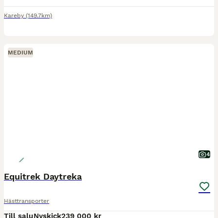
Kareby
(149.7km)
MEDIUM
4
Equitrek Daytreka
Hästtransporter
Till salu
Nyskick
239 000 kr