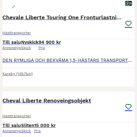
5
Chevale Liberte Touring One Fronturlastning
Hästtransporter
Till salu
Nyskick
94 900 kr
Annonstyp
Skick
Pris
DEN RYMLIGA OCH BEKVÄMA 1,5-HÄSTARS TRANSPORTEN MED PULLMAN 2-FJÄDRING OCH FRONTURLASTNING. Touring One är en 1,5-hästars hästtransport utvecklad för enkel och bekväm användning i vardagen, med generöst invändigt utrymme. Den genomtänkta planlösningen, den stora skötardörren och Pullman 2-fjädringen bidrar till stabil och trygg transport för både häst och förare. Den låga
Kareby
(149.7km)
14
Cheval Liberte Renoveingsobjekt
Hästtransporter
Till salu
Sliten
15 000 kr
Annonstyp
Skick
Pris