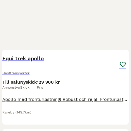
4
Equi trek apollo
Hästtransporter
Till salu
Nyskick
129 900 kr
Annonstyp
Skick
Pris
Apollo med fronturlastning! Robust och rejäl! Fronturlastning, bredare och rymligare än de flesta på marknaden i sin prisklass!! Invändig bredd 1790 mm Invändig höjd 2350 mm Spiltläng!!! 2140 mm Ege
Kareby
(149.7km)
5