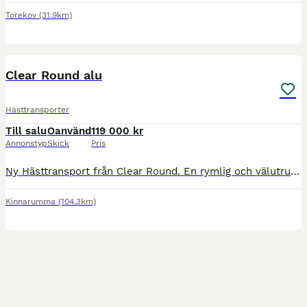
Torekov
(31.9km)
6
BOOST
Clear Round alu
Hästtransporter
Till salu
Oanvänd
119 000 kr
Annonstyp
Skick
Pris
Ny Hästtransport från Clear Round. En rymlig och välutrustad transport i Aluminium. Denna har stått som demo. Det är en 2022 , uttagen sept -24 och har 5 års fabriksgaranti. Utrustad med panikutlösning. Extra förstärkt brodd matta, Dubbelsteg på ramp, Stabiliseringsdrag, 15" aluminium fälgar, extra belysning. Kullås ingår. Priset är inklusive avdragbar moms. Nypris på d
Kinnarumma
(104.3km)