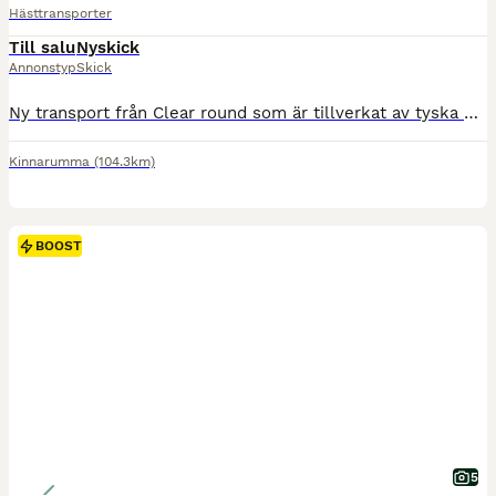
Hästtransporter
Till salu
Nyskick
Annonstyp
Skick
Ny transport från Clear round som är tillverkat av tyska Bucker. En kvalitéts släp utöver det vanliga. Denna är uttagen 2025-09-01 och är ny. Registrerad på 1700 kg. Detta är en edition utgåva och är extra utrustad med: Panoramatak Trailerlås Extra steg bak Aluminium fälgar med MS däck Sadelskåp - låsbart PRIS: 109 900 kr inkl avdragbar moms. www.slapoutet.se RIng
Kinnarumma
(104.3km)
BOOST
5