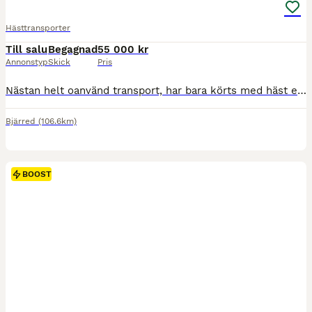
Hästtransporter
Till salu
Begagnad
55 000 kr
Annonstyp
Skick
Pris
Nästan helt oanvänd transport, har bara körts med häst ett fåtal gånger. Uppviktad för att kunna köra två ponnyer, kan viktas ner igen efter köp. Besiktad t o m 2028-08-31. Mjuk mellanvägg. Full uppsättning sommardäck och vinterdäck (dubb) följer med transporten. En ägare. Lite grönt finns (se bild från vänster framvägg) men det lossnar fint om man skurar. (Skånska vint
Bjärred
(106.6km)
BOOST