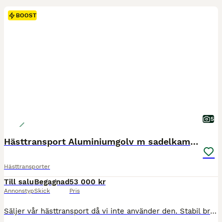
BOOST
5
Hästtransport Aluminiumgolv m sadelkammare
Hästtransporter
Till salu
Begagnad
53 000 kr
Annonstyp
Skick
Pris
Säljer vår hästtransport då vi inte använder den. Stabil bra transport som ligger bra på vägen. Från 2015 Aluminium golv och väggar av glasfiber Sadelkammare Kamera från biltema Allvädersdäck från 2025 Besiktigad till 20270430 Service bromsar 2024 Nytt hjullager vä fram Maj 2026 Lång bom och en dörr ingår. Finns utanför Båstad i sommar. Kommer flyttas till Lund ca 8 Au