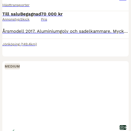
Hästtransporter
Till salu
Begagnad
70 000 kr
Annonstyp
Skick
Pris
Årsmodell 2017. Aluminiumgolv och sadelkammare. Mycket fint skick, endast två ägare, sparsamt använd. Medföljer fyra vinterdäck med dubbar, extra skyddsmatta för golvet, trailerlås, dragskydd, överdra
Jönköping
(149.4km)
MEDIUM
9