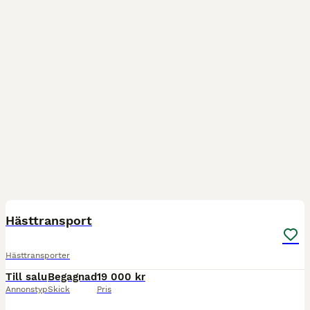
7
Hästtransport
Hästtransporter
Till salu
Begagnad
19 000 kr
Annonstyp
Skick
Pris