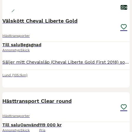
6
Välskött Cheval Liberte Gold
Hästtransporter
Till salu
Begagnad
Annonstyp
Skick
Säljer mitt Chevalsläp (Cheval Liberte Gold First 2018) som var i nyskick när jag köpte det. Har använts sparsamt av mig och främst till lastträning, så har inte gått många mil sammanlagt. Ljust och l
Lund
(105.1km)
13
BOOST
Hästtransport Clear round
Hästtransporter
Till salu
Oanvänd
119 000 kr
Annonstyp
Skick
Pris