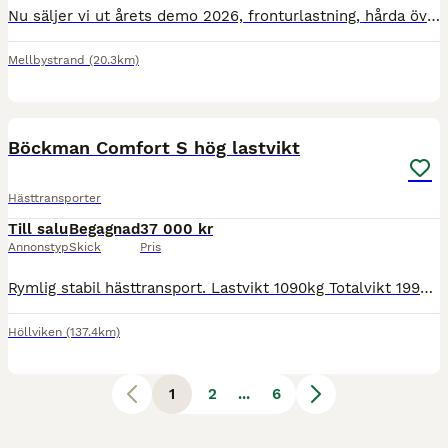
Nu säljer vi ut årets demo 2026, fronturlastning, hårda överluckor och öppningsbara fönster. Extra bred och extra hög. Tjänstevikt 860 kg (går att få på annan vikt Totalvikt 1300-2600 kg Leasing,
Mellbystrand
(20.3km)
6
Böckman Comfort S hög lastvikt
Hästtransporter
Till salu
Begagnad
37 000 kr
Annonstyp
Skick
Pris
Rymlig stabil hästtransport. Lastvikt 1090kg Totalvikt 1990kg Årsmodell 2007 Besiktning 202704 Aluminiumgolv 3 bomlägen 2 öppningsbara fonster Fina åretom däck Sadelkammare Krubba Ring, skriv ell
Höllviken
(137.4km)
1
2
...
6