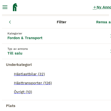
Ny Ann
Filter
Rensa a
Fordon & Transport
Hästtransporter
Hallands län
Halmstad
Kategorier
Hästtransporter till salu
i Halmstad
Fordon & Transport
126 Fordon & Transport hittade
Typ av annons
Till salu
Hästtransporter
Filter
Underkategori
Spara sökning
Sortera
Hästlastbilar (32)
Hästtransporter (126)
Denna annons är inte längre tillgänglig.
Vi har omdirigerat dig till sökresultat med liknande
Övrigt (10)
parametrar.
Plats
BOOSTADE ANNONSER