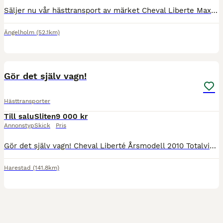
Säljer nu vår hästtransport av märket Cheval Liberte Max Racer från 2009. Avställd Släpet säljs som renoveringsobjekt då det kräver en del kärlek och arbete innan det är redo för vägarna igen. Behov a
Ängelholm
(52.1km)
10
Gör det själv vagn!
Hästtransporter
Till salu
Sliten
9 000 kr
Annonstyp
Skick
Pris
Gör det själv vagn! Cheval Liberté Årsmodell 2010 Totalvikt 1800kg Tjänstevikt 850kg Lastvikt 950kg Aluminiumgolv Sadelkammare Taklucka Öppningsbara fönster Körförbud Rostiga länkarmar båda sidor
Harestad
(141.8km)