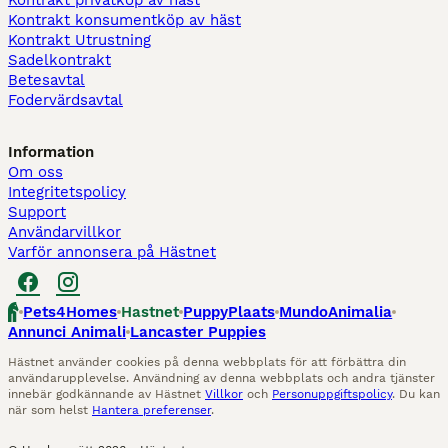
Kontrakt privatköp av häst
Kontrakt konsumentköp av häst
Kontrakt Utrustning
Sadelkontrakt
Betesavtal
Fodervärdsavtal
Information
Om oss
Integritetspolicy
Support
Användarvillkor
Varför annonsera på Hästnet
Pets4Homes
Hastnet
PuppyPlaats
MundoAnimalia
Annunci Animali
Lancaster Puppies
Hästnet använder cookies på denna webbplats för att förbättra din
användarupplevelse. Användning av denna webbplats och andra tjänster
innebär godkännande av Hästnet
Villkor
och
Personuppgiftspolicy
. Du kan
när som helst
Hantera preferenser
.