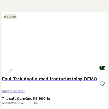
MEDIUM
2
Equi-Trek Apollo med fronturlastning DEMO
Hästtransporter
Till salu
Oanvänd
119 900 kr
Annonstyp
Skick
Pris