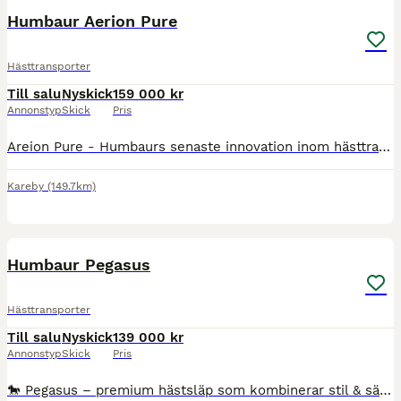
Humbaur Aerion Pure
Hästtransporter
Till salu
Nyskick
159 000 kr
Annonstyp
Skick
Pris
Areion Pure - Humbaurs senaste innovation inom hästtransporter Humbaur Areion Pure är en futuristisk hästtransport med nya innovationer på marknaden. Med ledbelysning som är placerad längst med långs
Kareby
(149.7km)
6
Humbaur Pegasus
Hästtransporter
Till salu
Nyskick
139 000 kr
Annonstyp
Skick
Pris
🐎 Pegasus – premium hästsläp som kombinerar stil & säkerhet ✔ Generös takhöjd (237 cm) – perfekt även för stora hästar ✔ Elegant design som sticker ut på stallet ✔ Stabil aluminiumkonstruktion – sta