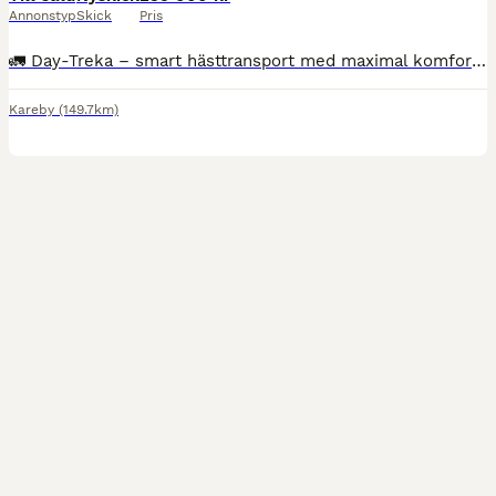
Annonstyp
Skick
Pris
🚛 Day-Treka – smart hästtransport med maximal komfort! Letar du efter en smidig, säker och välplanerad dagstrailer? Då är Day-Treka rätt val. ✅ Bakåtvänd transport – tryggare resa för hästen ✅ Ryml
Kareby
(149.7km)