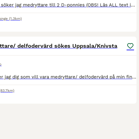
Just nu söker jag medryttare till 2 D-ponnies (OBS! Läs ALL text innan du skickar meddelande om du är intresserad): Lecker (Liten D-ponny Bild 1-2) – Han är väldigt osäker i sig och behöver en ryttare
ninge
(1.3km)
2
ttare/ delfodervärd sökes Uppsala/Knivsta
p
Nu söker jag dig som vill vara medryttare/ delfodervärd på min fina fullblodsvalack 3 dagar per vecka med flexibilitet för att även kunna hjälpa till mer vid semestrar, storhelger osv. Musse är 161
(83.7km)