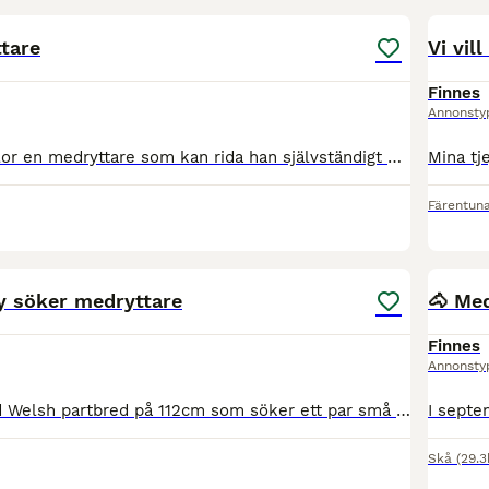
tare
Vi vill
Finnes
Annonsty
Hej nu söker Balor en medryttare som kan rida han självständigt några dagar i veckan. Ungefär 2-4 gånger i veckan. Balor är en maxad D ponny på 11 år och är väldigt snäll men har sina påhitt ibland.
Färentun
4
y söker medryttare
🐴 Med
Finnes
Annonsty
Storm är en glad Welsh partbred på 112cm som söker ett par små medryttare om max 35 kg en eller flera dagar per vecka tillsammans med hästvan förälder. Han bor på gränsen mellan Åkersberga och Vallent
Skå
(29.