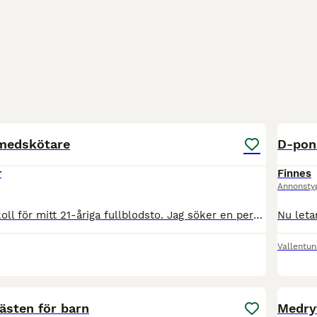
1
 medskötare
D-pon
r
Finnes
Annonsty
Gör en intressekoll för mitt 21-åriga fullblodsto. Jag söker en person som har som största intresse i att mysa och pyssla med hästen och bara hänga i stallet med allt vad det innebär,då hon först och
Vallentun
4
ästen för barn
Medryt