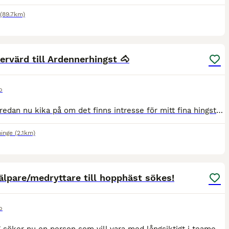
(89.7km)
2
ervärd till Ardennerhingst 🐴
p
Jag vill redan nu kika på om det finns intresse för mitt fina hingstföl, som eventuellt kan bli aktuellt att flytta kring årsskiftet. Han är efter Luron 12042 och undan Rumina e. Jubel 11826, u. Jumi
ninge
(2.1km)
1
lpare/medryttare till hopphäst sökes!
p