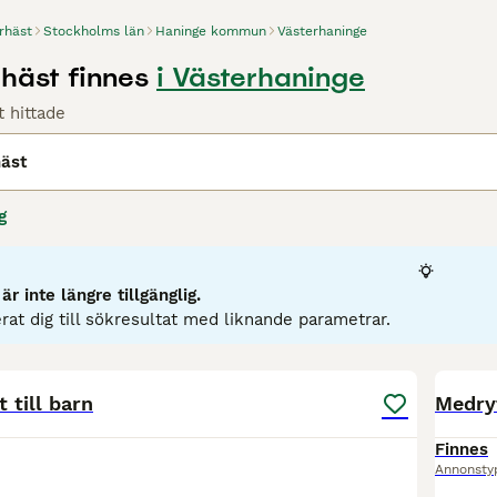
rhäst
Stockholms län
Haninge kommun
Västerhaninge
häst finnes
i Västerhaninge
 hittade
häst
g
r inte längre tillgänglig.
rat dig till sökresultat med liknande parametrar.
2
 till barn
Medryt
Finnes
Annonsty