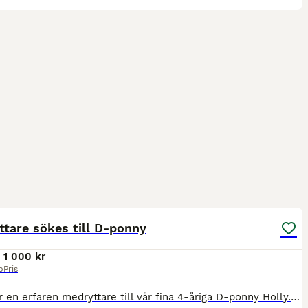
2
tare sökes till D-ponny
1 000 kr
p
Pris
Vi söker en erfaren medryttare till vår fina 4-åriga D-ponny Holly. Holly är en trevlig och social ponny som är grundriden och under fortsatt utbildning. Hon är snäll och enkel i all hantering, men e