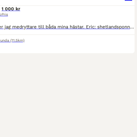
1 000 kr
p
Pris
Nu söker jag medryttare till båda mina hästar. Eric: shetlandsponny, ca 107 hög och suuuupersnäll söker en liten medryttare. Har tävlats i både ponnytrav och monte så han kan springa snabbt. Gärna en
runda
(11.5km)
1