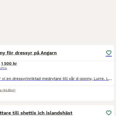
5
ny för dressyr på Angarn
1 500 kr
p
Pris
Nu letar vi en dressyrinriktad medrytare till vår d-ponny, Lurre. Lurre tränas och tävlas i hoppning, och har tävlat upp till msva. Hon är ett 13 årigt sto, från irland. Lurre står på Angarns Rörby g
a
(44.8km)
2
tare till shettis ich islandshäst