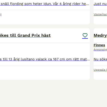
Vi har en väldigt snäll fjording som heter Idun. Vår 4 åring rider henne när vi håller Idun. Vi vill erbjuda en annan liten tjej eller kille rida henne. Hon är 29 år och önskar sig en liten ryttare
m)
Västerha
1
kes till Grand Prix häst
Medry
Finnes
Annonsty
Medryttare sökes till 13 årig lusitano valack ca 167 cm om rätt match hittas. Söker rutinerad vuxen dressyrryttare som kan hjälpa mig 1-2 dagar i veckan och hjälp när jag reser bort. Ridning och stal
Uppsala