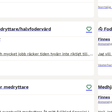
Norrtälje
2
dryttare/halvfodervärd
🐴 Fod
r
Finnes
Annonsty
Med småbarn och mycket jobb räcker tiden tyvärr inte riktigt till, och därför söker jag nu rätt person som vill bli en del av M vardag några dagar i veckan. M är ett sto född 2008, e. Cartier - Corte
Västerha
2
er medryttare
Medhjä
Finnes
Annonsty