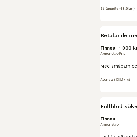
Strängnäs
(68.9km)
Betalande me
Finnes
1 000 k
Annonstyp
Pris
Alunda
(108.1km)
Fullblod sök
Finnes
Annonstyp