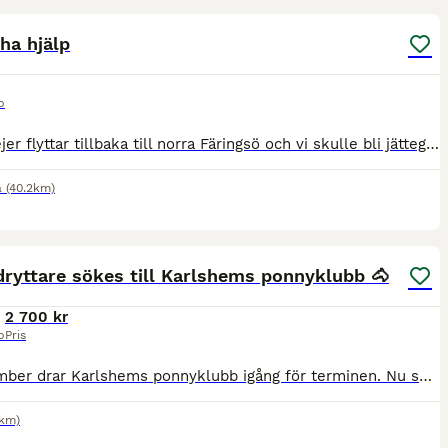
 ha hjälp
p
Mina tjejer flyttar tillbaka till norra Färingsö och vi skulle bli jätteglada om det finns någon engagerad, empatisk, modig, kunnig, ordningsam och myndig (åldersmässigt) person som hade velat hjälpa
a
(40.2km)
5
ryttare sökes till Karlshems ponnyklubb 🐴
2 700 kr
p
Pris
I september drar Karlshems ponnyklubb igång för terminen. Nu söker vi engagerade ryttare som vill utvecklas tillsammans med våra härliga ponnyer! Vi söker dig som har några års ridvana från ridskola
3km)