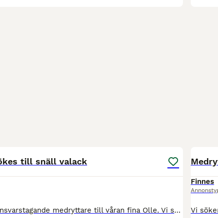
8
4
kes till snäll valack
Medryt
Finnes
Annonsty
Vi söker nu en ansvarstagande medryttare till våran fina Olle. Vi ser gärna att du som medryttare har erfarenhet av utbildning av hästar då man skulle kunna säga att han är under utbildning. Du som m