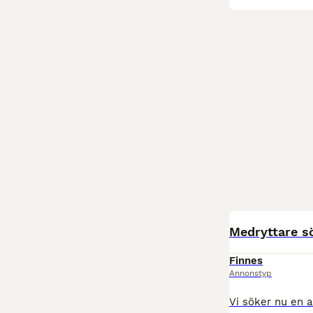
Medryttare sö
Finnes
Annonstyp