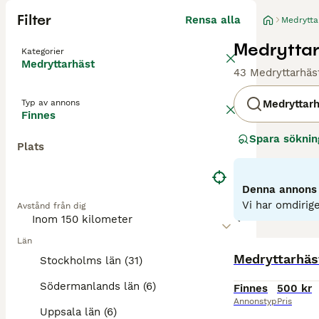
Filter
Rensa alla
Medrytta
Medryttar
Kategorier
Medryttarhäst
43 Medryttarhäst
Typ av annons
Medryttar
Finnes
Spara söknin
Plats
Denna annons ä
Vi har omdirige
Avstånd från dig
Län
Medryttarhäst
Stockholms län (31)
Södermanlands län (6)
Finnes
500 kr
Annonstyp
Pris
Uppsala län (6)