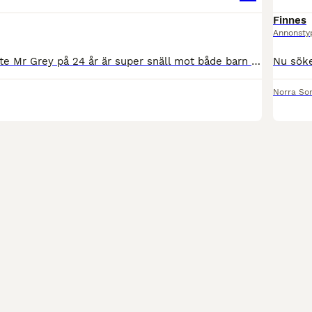
Finnes
Annonsty
Världens snällaste Mr Grey på 24 år är super snäll mot både barn och vuxna, Älskar att bli ompysslad och passar perfekt för barn med särskilda behov. Vi ser att du som förälder har hästvana och kan
Norra So
1