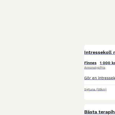
Intressekoll
Finnes
1 000 k
Annonstyp
Pris
Sigtuna
(58km)
Bästa terapih