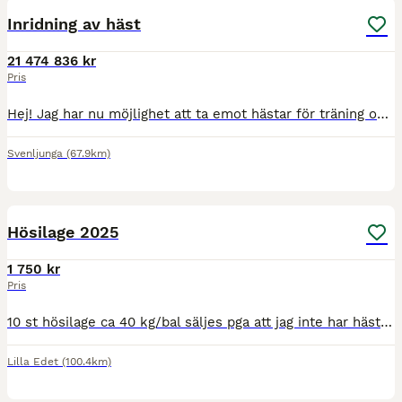
Inridning av häst
21 474 836 kr
Pris
Hej! Jag har nu möjlighet att ta emot hästar för träning och försäljning, jag har lång erfarenhet av just islandshästar då jag började tävla redan som 10 åring. Jag har två tidigare sm guld och flerta
Svenljunga
(67.9km)
1
Hösilage 2025
1 750 kr
Pris
10 st hösilage ca 40 kg/bal säljes pga att jag inte har hästarna kvar. 2025 års skörd med låg sockerhalt. Kostade 195 kr/st, nu 175 kr/st eller bud
Lilla Edet
(100.4km)
2