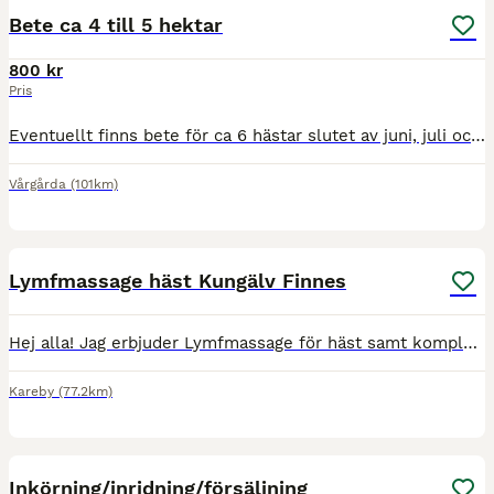
Bete ca 4 till 5 hektar
800 kr
Pris
Eventuellt finns bete för ca 6 hästar slutet av juni, juli och augusti mellan Vårgårda och Herrljunga. Lugnt och skönt läge med stora hagar med nya staket. Otroligt fint bete. Tanken är att man ska ge
Vårgårda
(101km)
1
Lymfmassage häst Kungälv Finnes
Hej alla! Jag erbjuder Lymfmassage för häst samt kompletterar med infraröd ljusterapi 🥰 Jag är inkännande och arbetar ihop med hästen för att uppnå en fin och trevlig stund för bästa resultat i längd
Kareby
(77.2km)
1
Inkörning/inridning/försäljning