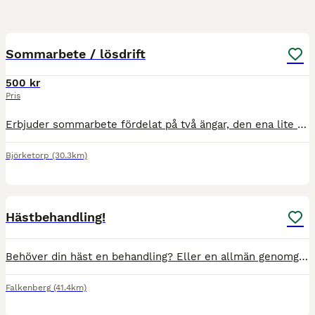
1
MEDIUM
Sommarbete / lösdrift
500 kr
Pris
Erbjuder sommarbete fördelat på två ängar, den ena lite magrare och den andra frodigare. Varje hage räcker till 2-4 hästar beroende på hur betesvilliga/stora de är. Men det vet nog hästägaren bäst s
Björketorp
(30.3km)
1
Hästbehandling!
Behöver din häst en behandling? Eller en allmän genomgång? Är din häst Stel? • Öm i ryggen? • Spänd i kroppen? • Svår att ställa eller böja? • Fattar fel galopp? • Tar ena tömmen? • Eller kanske und
Falkenberg
(41.4km)