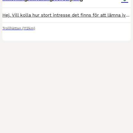
Hej. Vill kolla hur stort intresse det finns för att lämna iväg hästar på inkörning, inridning, utbildning, försäljning, lasträning, skötsel och igångsättning av skadad häst, bara fantasin sätter grän
Trollhättan
(112km)