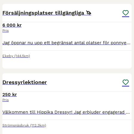
Försäljningsplatser tillgängliga 🦄
6 000 kr
Pris
Jag öppnar nu upp ett begränsat antal platser för ponnyer och storhästar till försäljning. Jag erbjuder ett komplett försäljningsupplägg för dig som vill lämna över hela processen - från förberedelse
Ekeby
(144.1km)
1
Dressyrlektioner
250 kr
Pris
Välkommen till Hippika Dressyr! Jag erbjuder engagerad och individanpassad dressyrträning för dig som har egen häst eller medryttarhäst. Oavsett om du rider för att det är roligt i vardagen eller om d
Strömsnäsbruk
(112.3km)