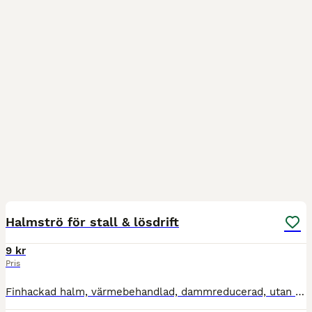
3
Halmströ för stall & lösdrift
9 kr
Pris
Finhackad halm, värmebehandlad, dammreducerad, utan tillsatser. Mycket bra produkt för häst, ko, får, get, gris, kanin, marsvin, hamster, fjäderfän m.fl. Väger 16-17 kg/bal 160,-/bal 9,50/kg Pallpris