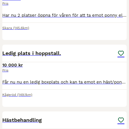
Pris
Har nu 2 platser öppna för våren för att ta emot ponny eller liten storhäst (upp till ca 160) för utbildning. EJ inridning! Kan ta B-D ponny. Då jag endast väger 53kg och är 162cm. Kortare och läng
Skara
(145.6km)
4
Ledig plats i hoppstall.
10 000 kr
Pris
Får nu nu en ledig boxplats och kan ta emot en häst/ponny för träning, utbildning och tävling i hoppning. Jag har tidigare jobbat som beridare både i Sverige och utomlands och tävlat upp till 140. E
Kågeröd
(149.1km)
2
Hästbehandling