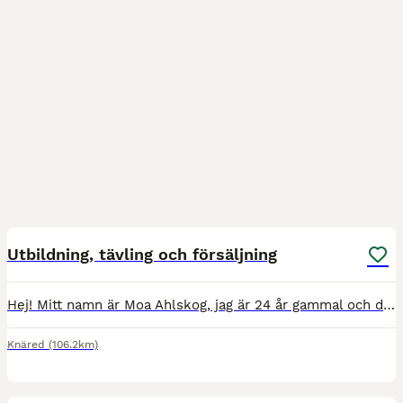
3
Utbildning, tävling och försäljning
Hej! Mitt namn är Moa Ahlskog, jag är 24 år gammal och driver M.A Stables. Jag har nu plats att ta emot fler hästar och ponnyer. Jag erbjuder allt ifrån: Inridning Tillridning/vidareutbildning Tävli
Knäred
(106.2km)
1