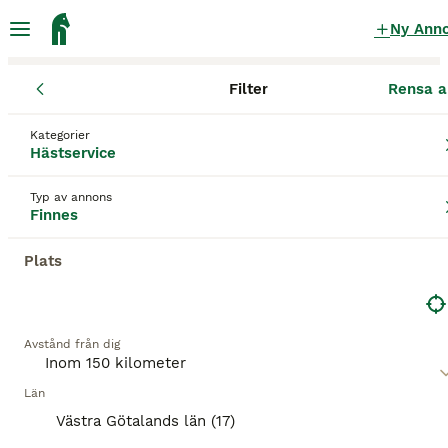
Ny Ann
Filter
Rensa a
Hästservice
Hallands län
Varberg
Bua
Kategorier
Hästservice finnes
i Bua
Hästservice
28 Hästservice hittade
Typ av annons
Finnes
Hästservice
Filter
Plats
Spara sökning
Sortera
Avstånd från dig
Denna annons är inte längre tillgänglig.
Vi har omdirigerat dig till sökresultat med liknande
parametrar.
Län
Västra Götalands län (17)
1
BOOSTADE ANNONSER