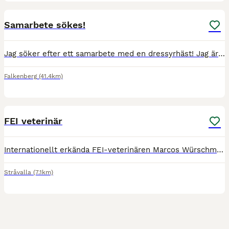
3
Samarbete sökes!
Jag söker efter ett samarbete med en dressyrhäst! Jag är en tjej på 26 år som brinner för ridsporten! Jag är utbildad djurvårdare och equiopat! Jag tävlar idag msv b5 på min storhäst, samt så utbild
Falkenberg
(41.4km)
1
FEI veterinär
Internationellt erkända FEI-veterinären Marcos Würschmidt kommer till Rigmor Arvidsson på Seaside stables på Båtmanstorpet 1 i Stråvalla den 26 maj. Marcos räknas som en av de främsta experterna inom
Stråvalla
(7.1km)