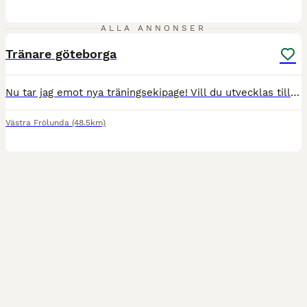
1
ALLA ANNONSER
Tränare göteborga
Nu tar jag emot nya träningsekipage! Vill du utvecklas tillsammans med din häst? Jag erbjuder individanpassad hoppträning där fokus ligger på en trygg och positiv utveckling för både häst och ryttare
Västra Frölunda
(48.5km)