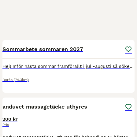
1
Sommarbete sommaren 2027
Hej! Inför nästa sommar framförallt i juli-augusti så söker jag sommarbete med tillsyn under ett par veckor i närheten av Borås till min valack på 15 år. Han är otroligt snäll men stor(179 cm i mankh
Borås
(74.3km)
2
anduvet massagetäcke uthyres
200 kr
Pris