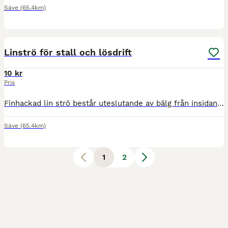
Säve
(65.4km)
1
Linströ för stall och lösdrift
10 kr
Pris
Finhackad lin strö består uteslutande av bälg från insidan av linstammen. Dammfritt och helt obesprutat, utan tillsatser. Absolut bästa produkt för häst, ko, får, get, gris, kanin, marsvin, hamster,
Säve
(65.4km)
1
2