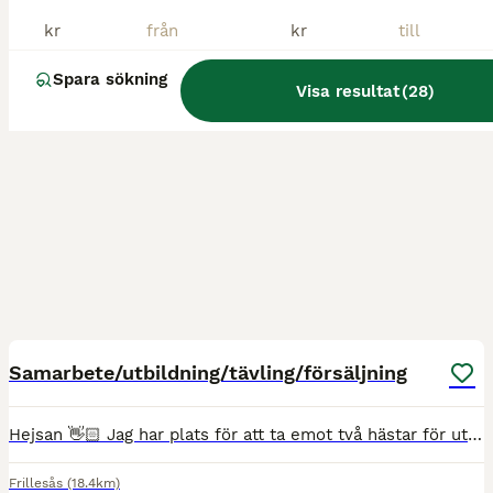
kr
kr
Spara sökning
Visa resultat
(
28
)
5
2
BOOST
Samarbete/utbildning/tävling/försäljning
Hejsan 👋🏻 Jag har plats för att ta emot två hästar för utbildning/tävling. ✅ Jag har utbildat och visat unghästar ✅ Utbildat från unghästklass till svårklass hoppning ✅ Tränat och tävlat mängder av hästar/ponny till försäljning åt kunder ✅ Tävlade elit i alla kategorier på ponny samt svårklass 150 på häst. Hästarna tas alltid om hand utav mig. Jag är noggrann och r
Frillesås
(18.4km)