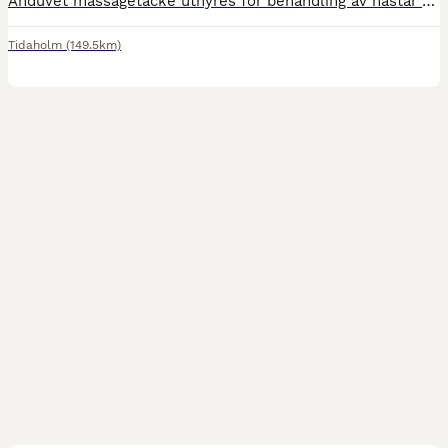
Anduvet massagetäcke uthyres för behandling av hästar Förbereder inför arbete Snabb och mjuk uppvärmning Avslappnande för muskulaturen Ersätter tidsödande lösgörning Förbättrad spänst och elasticite
Tidaholm
(149.5km)
3