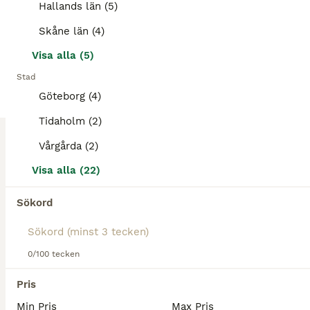
Hallands län (5)
BOOST
Inridning/tillridning/samarbete
Skåne län (4)
Visa alla (5)
Från och med 1 juni har jag plats i stallet att ta emot häst för inridning/tillridning/träning/tävling. Jobbat i meriterade stall i både Tyskland och Sverige. Ridit in många unghästar och erfarenhet av de känsligare hästarna. Ridit in och utbildat min 4-åring, som gick Falsterbo med goda resultat. Även öppen för samarbete med hästägare. 0762656567 vid intresse!
Stad
Vårgårda
(101km)
Göteborg (4)
40
5
Tidaholm (2)
BOOST
Ridläger sommaren 2026 platser finns v.32
Vårgårda (2)
Visa alla (22)
5 000 kr
Pris
Sökord
Välkomna att boka ridläger på Kyrkobacka Stall och Ridhus, som ligger utanför Lidköping vid Vänern. Vi har anordnat våra populära ridläger sedan år 2006. Gården ligger i ett naturskönt område i Kållands-Åsaka, med fina ridvägar i skogarna runtomkring. Vi har stort ridhus och en fin hinderpark. Vi har dressyrlektioner hopplektioner långritter bad med hästarna, poolbad på kv
Lidköping
(146.1km)
0/100 tecken
Pris
Min Pris
Max Pris