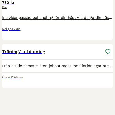
750 kr
Pris
Individanpassad behandling för din häst Vill du ge din häst de bästa förutsättningarna för välmående, återhämtning och prestation? Jag erbjuder behandlingar som anpassas helt efter varje hästs unika
Nol
(73.2km)
3
Träning/ utbildning
Från att de senaste åren jobbat mest med inridningar breddar vi nu vår verksamhet! Nu har jag möjlighet att hålla träningar, hos oss på Össjö gård eller hos er. Jag har utbildad och tävlat hästar u
Össjö
(124km)