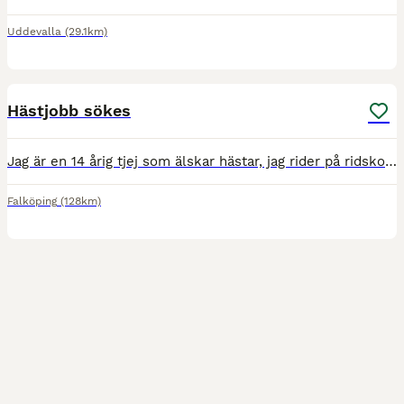
Uddevalla
(29.1km)
7
2
Hästjobb sökes
Jag är en 14 årig tjej som älskar hästar, jag rider på ridskola, är medryttare på två hästar (de som är på bilderna och videorna), jag är på ridskolan så mycket jag kan och brukar hjälpa till där på h
Falköping
(128km)