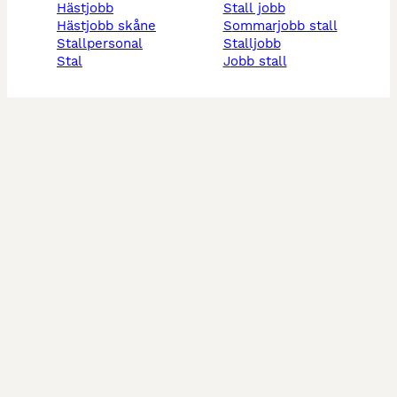
hästjobb
stall jobb
hästjobb skåne
sommarjobb stall
stallpersonal
stalljobb
stal
jobb stall