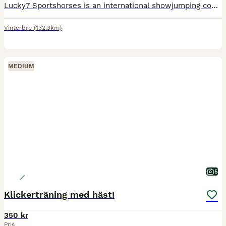
Lucky7 Sportshorses is an international showjumping company founded in Norway, focused on breeding, developing, training, and competing top sporthorses. During summer 2026 we are based in Norway, bef
Vinterbro
(132.3km)
MEDIUM
5
Klickerträning med häst!
350 kr
Pris