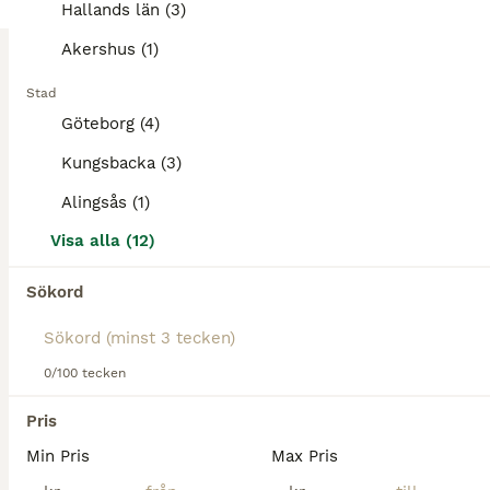
Hallands län (3)
BOOST
Träning av häst/ponny
Akershus (1)
8 000 kr
Pris
Stad
Göteborg (4)
Hemsida : lja-sporthorses.se LJA sporthorses har nu plats för häst/ponny i träning, inridning, försäljning,mm. Också för korta perioder.Booka tid så är du säker på att få plats till din häst. Mycket unghäst vana, rider Mb/Ma dressyr och hoppning. Är aktiv tävlingsryttare i dressyr och hoppning. Jobbar också som Hästterapeut, med lymfmassage, laser och facia behandling.
Kungsbacka (3)
Vedum
(104.2km)
Alingsås (1)
1
2
Visa alla (12)
ALLA ANNONSER
Hästskötar jobb sökes
Sökord
🐴 Söker jobb inom hästvärlden nära Bollebygd! 🐴 Hej! Mitt namn är Hanna Andersson och jag söker nu ett jobb inom hästbranschen i eller nära Bollebygd. Jag tog nyligen studenten med hästinriktning
0/100 tecken
Bollebygd
(122.8km)
Pris
Min Pris
Max Pris