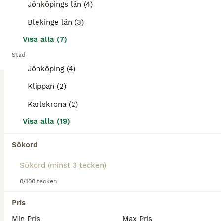
VÄXJÖ foderhäst finnes
Jönköpings län (4)
Blekinge län (3)
VÄXJÖ - Välutbildad PRE söker fodervärd! Har en kraftigt ändrad livssituation ett år framöver i och med sambons flytt och utbildning i STHLM. Detta är därför en foderannons för ETT års tid och han
Visa alla (7)
Växjö
(37.9km)
Stad
Jönköping (4)
1
Klippan (2)
Söker fodervärd till B-ponny
Karlskrona (2)
Visa alla (19)
Hej. Kollar intresset om att låna ut mitt B-ponny sto,114 cm,16 år på foder 1 år framåt. Hon är inte igång nu o behöver tid att acklimatisera sig o komma igång med nya människor. Hon är snäll men lite
Sökord
Hörby
(94.8km)
0/100 tecken
Pris
Min Pris
Max Pris