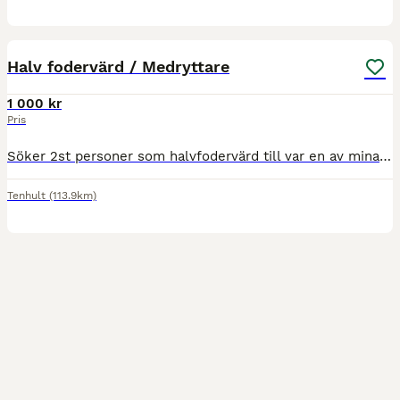
6
5
Halv fodervärd / Medryttare
1 000 kr
Pris
Söker 2st personer som halvfodervärd till var en av mina 2 hästar ca 3 dagar i veckan möjlighet till extradagar finns om man känner att man vill åka extra. ☺️ Vill man åka mindre dagar kan medryttare
Tenhult
(113.9km)