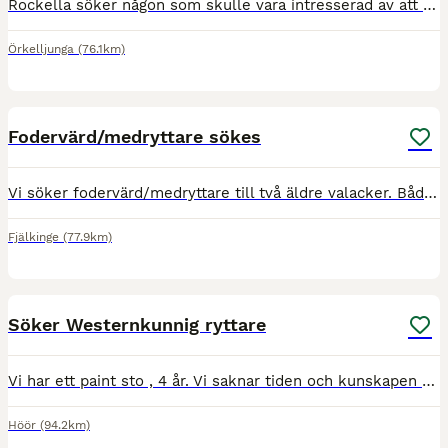
Rockella söker någon som skulle vara intresserad av att fortsätta hennes utbildning och träna henne efter hennes behov. Hon har för ca 1-1,5 år sedan gått omkull och blivit sned bak över korset. Be
Örkelljunga
(76.1km)
1
Fodervärd/medryttare sökes
Vi söker fodervärd/medryttare till två äldre valacker. Båda är väldigt snälla i hantering. Pigga och framåt vid ridning. Fina ridvägar finnes. Önskar i första hand att hästarna står kvar i nuvarande s
Fjälkinge
(77.9km)
2
Söker Westernkunnig ryttare
Vi har ett paint sto , 4 år. Vi saknar tiden och kunskapen för att utbilda henne. Utbildning påbörjad förra sommaren, hade sadel och ryttare på ryggen i skritt. Då lite osäker och behövde mer tid.
Höör
(94.2km)