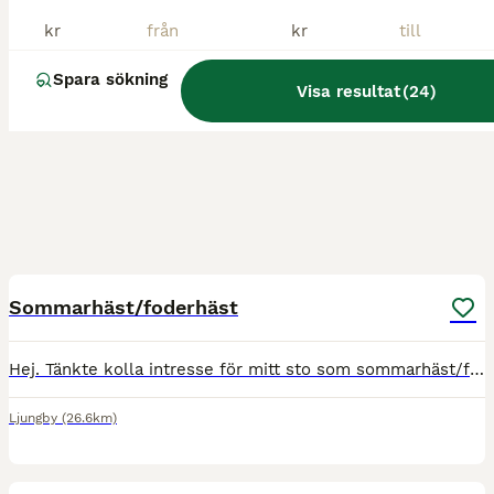
kr
kr
Spara sökning
Visa resultat
(
24
)
1
Sommarhäst/foderhäst
Hej. Tänkte kolla intresse för mitt sto som sommarhäst/foderhäst. Hon hade passat superbra för ett barn som vill testa på hur det är att ha egen häst. Otroligt trygg och snäll. I både hantering och ri
Ljungby
(26.6km)
3
1