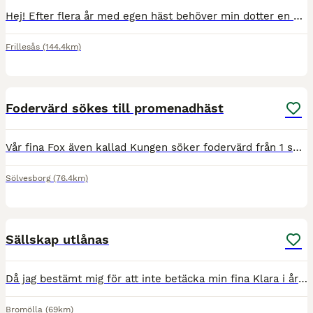
Hej! Efter flera år med egen häst behöver min dotter en paus. Jag själv har inte den tiden som Movie förtjänar i dagsläget så därför har vi tagit beslutet att låna ut Movie ett tag. OM rätt fodervä
Frillesås
(144.4km)
1
Fodervärd sökes till promenadhäst
Vår fina Fox även kallad Kungen söker fodervärd från 1 september. Han står just nu i Kristianstad och skrittas ca 4 dagar i veckan. Han är omtyckt av alla i det stall han står i och är världens snälla
Sölvesborg
(76.4km)
2
Sällskap utlånas
Då jag bestämt mig för att inte betäcka min fina Klara i år så kan jag tänka mig att lämna ut henne på foder fram till nästa sommar (maj -27). Eventuellt längre. Ett triangelmärkt sto, mycket snäll o
Bromölla
(69km)