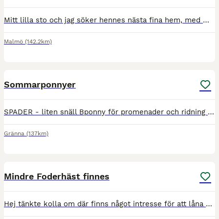
Mitt lilla sto och jag söker hennes nästa fina hem, med mycket utevistelse och kärlek. Hon är min pensionerade tävlingshäst (född -09) som letar efter sin nästa person, att bli ompysslad av, och ha s
Malmö
(142.2km)
1
Sommarponnyer
SPADER - liten snäll Bponny för promenader och ridning med mindre barn, mkt trevlig 18/6-1/8 5000:- inkl skoning, försäkring o utrustning . REGENT Uthyrd- BAROON- Uthyrd HERCULES -Uthyrd Alla fin
Gränna
(137km)
1
Mindre Foderhäst finnes
Hej tänkte kolla om där finns något intresse för att låna el bli fodervärd till en mindre storhäst för en mindre/yngre satsande dressyr ryttare som har erfarenhet att träna o tävla, skicka gärna för