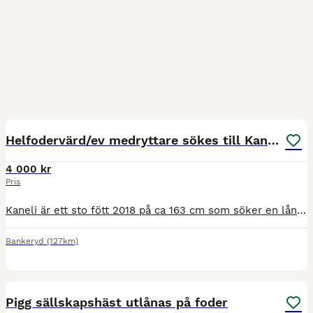
3
Helfodervärd/ev medryttare sökes till Kaneli
4 000 kr
Pris
Kaneli är ett sto fött 2018 på ca 163 cm som söker en långsiktig helfodervärd. Hon är en trevlig och allsidig häst med egen personlighet. Under ridning är hon positiv, känslig och arbetsvillig och up
Bankeryd
(127km)
2
Pigg sällskapshäst utlånas på foder