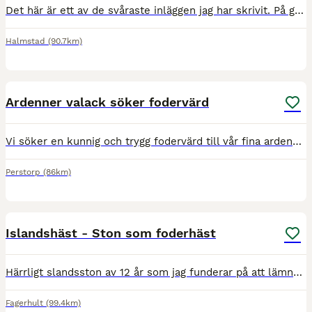
Det här är ett av de svåraste inläggen jag har skrivit. På grund av utmattning behöver jag prioritera min återhämtning under en period. Därför söker jag en trygg, erfaren och ödmjuk person som som vil
Halmstad
(90.7km)
1
Ardenner valack söker fodervärd
Vi söker en kunnig och trygg fodervärd till vår fina ardennervalack då vi känner att han behöver mer erfarenhet och kunskap än vad vi kan erbjuda honom idag. Han är en 6-årig ardennervalack på ca 155
Perstorp
(86km)
1
Islandshäst - Ston som foderhäst
Härrligt slandsston av 12 år som jag funderar på att lämna ut till en fodervärd. Berätta gärna lite om dig själv och vad du har för planer och önskemål med hästen. SMILLA är ett mycket snällt svar
Fagerhult
(99.4km)