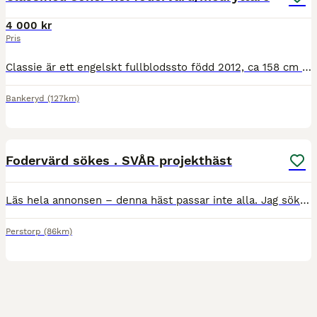
4 000 kr
Pris
Classie är ett engelskt fullblodssto född 2012, ca 158 cm i mankhöjd. Hon är en pigg och känslig häst med mycket personlighet och söker nu en trygg, rutinerad person som vill ha en häst att utvecklas
Bankeryd
(127km)
1
Fodervärd sökes . SVÅR projekthäst
Läs hela annonsen – denna häst passar inte alla. Jag söker nu en fodervärd till min 8-åriga häst (egen uppfödning) på grund av tidsbrist samt nytt jobb med långa arbetspass. Sto, gråskimmel E. Aerline
Perstorp
(86km)