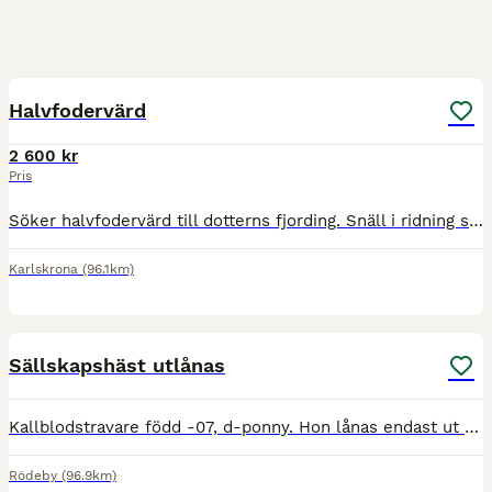
3
Halvfodervärd
2 600 kr
Pris
Söker halvfodervärd till dotterns fjording. Snäll i ridning samt vid skötsel. Kan bli stark när man leder honom o de finns mat i närheten. Enzo är 140 i mankhöjd, gillar uteritter samt hoppning.
Karlskrona
(96.1km)
3
Sällskapshäst utlånas
Kallblodstravare född -07, d-ponny. Hon lånas endast ut som sällskapshäst till långvarigt hem. Om allt fungerar bra så kan jag tänka mig att skriva över henne. Ser helst att hon kommer till ett hem me
Rödeby
(96.9km)