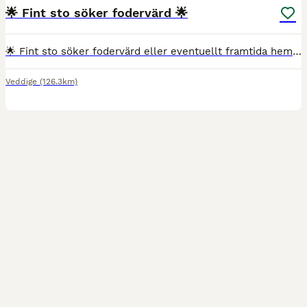
🌟 Fint sto söker fodervärd 🌟
🌟 Fint sto söker fodervärd eller eventuellt framtida hem 🌟 Nu finns chansen att lära känna en väldigt mysig, lugn och stabil tjej 💛 Hon har de senaste åren mest gått i hagen, men är grundutbildad
Veddige
(126.3km)