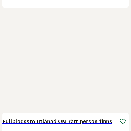
10
1
Fullblodssto utlånad OM rätt person finns