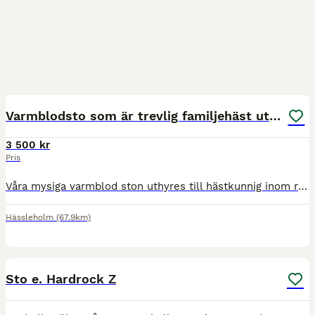
1
Varmblodsto som är trevlig familjehäst uthyres
3 500 kr
Pris
Våra mysiga varmblod ston uthyres till hästkunnig inom rimligt avstånd från Hässleholm. De är ridna på uteritt och tränade i horsemanchip och påbörjat grunder i western dressyr, med tempoväxlingar, vo
Hässleholm
(67.9km)
2
Sto e. Hardrock Z