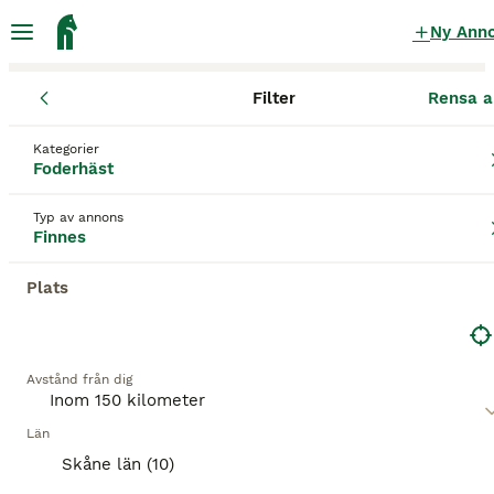
Ny Ann
Filter
Rensa a
Foderhäst
Kronobergs län
Älmhult
Liatorp
Kategorier
Foderhäst finnes
i Liatorp
Foderhäst
24 Foderhäst hittade
Typ av annons
Finnes
Foderhäst
Filter
Plats
Spara sökning
Sortera
Avstånd från dig
Denna annons är inte längre tillgänglig.
Vi har omdirigerat dig till sökresultat med liknande
parametrar.
Län
2
1
Skåne län (10)