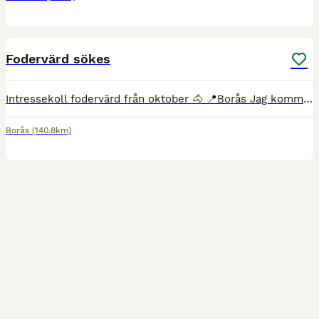
2
1
Fodervärd sökes
Intressekoll fodervärd från oktober 🐴 📍Borås Jag kommer att om allt går som planerat resa till Australien i oktober på obestämd tid och gör därför en intressekoll om det finns någon som skulle var
Borås
(140.8km)