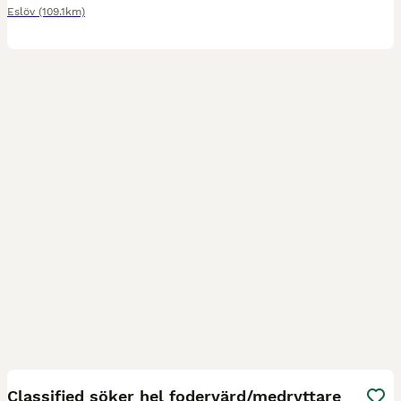
Eslöv
(109.1km)
3
Classified söker hel fodervärd/medryttare